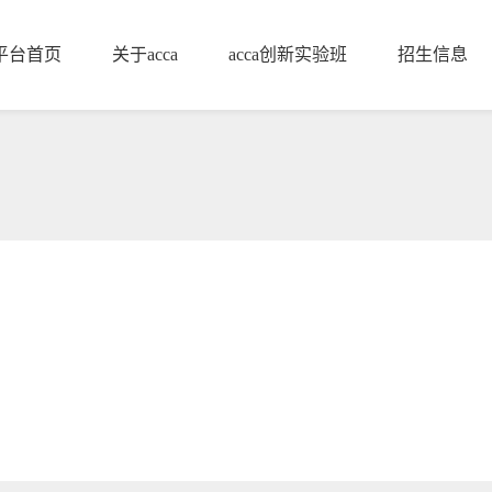
-凯发平台
平台首页
关于acca
acca创新实验班
招生信息