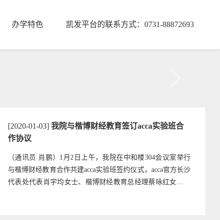
办学特色
凯发平台的联系方式：0731-88872693
[2020-01-03]
我院与楷博财经教育签订acca实验班合
作协议
（通讯员 肖鹏）1月2日上午，我院在中和楼304会议室举行
与楷博财经教育合作共建acca实验班签约仪式，acca官方长沙
代表处代表肖宇均女士、楷博财经教育总经理蔡咏红女士、
商学院院长李军出席活动，仪式由院党委副书记陈君主持。
李军与蔡咏红代表合作双方签署合作协议。肖宇均代表acca
官方向双方顺利签署合作协议表示祝贺，就acca实验班将会