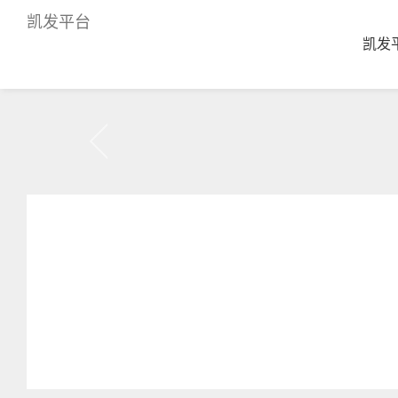
凯发平台的联系方式：0731
凯发平台
凯发