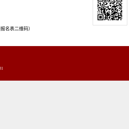
预报名表二维码）
81