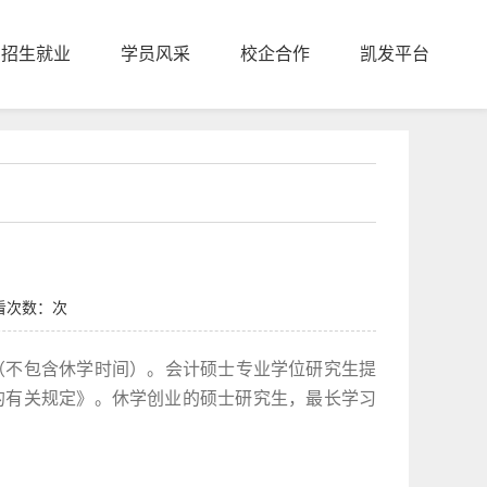
招生就业
学员风采
校企合作
凯发平台
查看次数：次
（
不包
含休学
时间
）。
会计硕
士
专业学位
研究生提
的有关规定》。休学创业的硕士研究生，最长学习