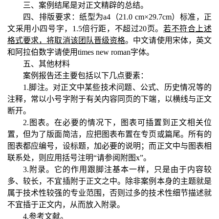
三、案例结尾是对正文精辟的总结。
四、排版要求：纸型为a4（21.0 cm×29.7cm）标准，正
文采用小四号字，1.5倍行距，不超过20页。
若不符合上述
格式要求，将取消该团队晋级资格
。中文请使用宋体，英文
和阿拉伯数字请使用times new roman字体。
五、其他材料
案例报告还主要包括以下几点要素：
1.脚注。对正文中某些技术问题、公式、历史情况等的
注释，常以小号字附于有关内容同页的下端，以横线与正文
断开。
2.图表。在必要的情况下，图表可插置到正文相关位
置，但为了版面简洁，应把图表布置在专页或篇尾。所有的
图表都应编号，设标题，加必要的说明；而正文中与图表相
联系处，则应用括号注明“请参阅附图x”。
3.附录。它的作用跟脚注基本一样，只是由于内容较
多、较长，不宜插附于正文之中。除非案例本身的主题就是
属于技术性较强的专业范围，否则过多的技术性细节描述就
不宜插于正文内，从而放入附录。
4.参考文献。