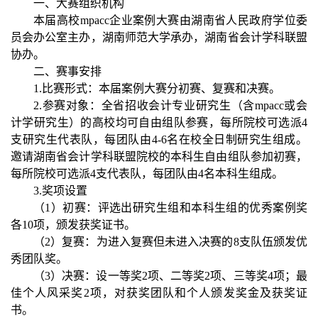
一、大赛组织机构
本届高校mpacc企业案例大赛由湖南省人民政府学位委
员会办公室主办，湖南师范大学承办，湖南省会计学科联盟
协办。
二、赛事安排
1.比赛形式：本届案例大赛分初赛、复赛和决赛。
2.参赛对象：全省招收会计专业研究生（含mpacc或会
计学研究生）的高校均可自由组队参赛，每所院校可选派4
支研究生代表队，每团队由4-6名在校全日制研究生组成。
邀请湖南省会计学科联盟院校的本科生自由组队参加初赛，
每所院校可选派4支代表队，每团队由4名本科生组成。
3.奖项设置
（1）初赛：评选出研究生组和本科生组的优秀案例奖
各10项，颁发获奖证书。
（2）复赛：为进入复赛但未进入决赛的8支队伍颁发优
秀团队奖。
（3）决赛：设一等奖2项、二等奖2项、三等奖4项；最
佳个人风采奖2项，对获奖团队和个人颁发奖金及获奖证
书。