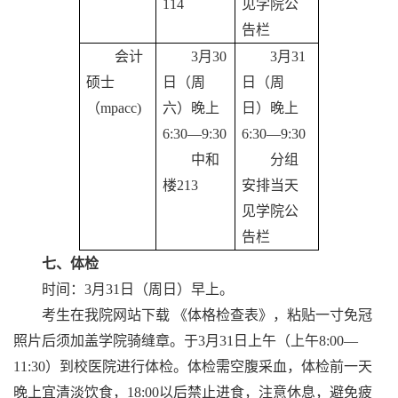
114
见学院公
告栏
会计
3月30
3月31
硕士
日（周
日（周
（
mpacc)
六）晚上
日）晚上
6:30—9:30
6:30—9:30
中和
分组
楼
213
安排当天
见学院公
告栏
七、体检
时间：
3月31日（周日）早上。
考生在我院网站下载 《体格检查表》，粘贴一寸免冠
照片后须加盖学院骑缝章。于
3月31日上午（上午8:00—
11:30）到校医院进行体检。体检需空腹采血，体检前一天
晚上宜清淡饮食，18:00以后禁止进食，注意休息，避免疲