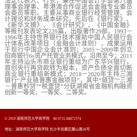
法定代表人、行长，兼任中国会计学会第八届
理事会理事、粤港澳合作促进会金融专业委员
会委员等职。
主要从事商业银行经营管理、会
计理论和财务成本研究，先后在《银行家》、
《新华文摘》、《会计研究》、《中国金融》
等报刊发表论文
229篇，出版著作29部。1993－
199
6
年主持世界银行技术援助中国人民银行会
计体系改革项目（金融会计准则），成果运用
于现行中国企业会计准则；
2005－2009年创立
招商银行6s资产托管业务模式，沿用至今；
2011
年主持汕头市商业银行重组为广东华兴银行，
首创央行再贷款转为股本，资产负债全面切断
商业银行重组新模式；
2018－2020年主持三湘
银行“产业链普惠金融项目”，其中“链贷”“三湘
－普惠秒贷”“税壹贷”分获湖南省金融机构融资
创新一等奖、一等奖、二等奖。
© 2019 湖南师范大学商学院 86 0731-88872574
地址：湖南师范大学商学院 长沙市岳麓区麓山路36号