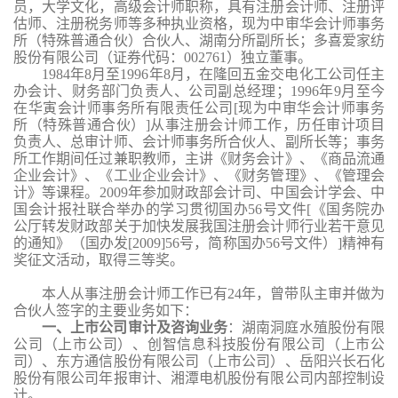
员，大学文化，高级会计师职称，具有注册会计师、注册评
估师、注册税务师等多种执业资格，现为中审华会计师事务
所（特殊普通合伙）合伙人、湖南分所副所长；多喜爱家纺
股份有限公司（证券代码：002761）独立董事。
1984年8月至1996年8月，在隆回五金交电化工公司任主
办会计、财务部门负责人、公司副总经理；1996年9月至今
在华寅会计师事务所有限责任公司[现为中审华会计师事务
所（特殊普通合伙）]从事注册会计师工作，历任审计项目
负责人、总审计师、会计师事务所合伙人、副所长等；事务
所工作期间任过兼职教师，主讲《财务会计》、《商品流通
企业会计》、《工业企业会计》、《财务管理》、《管理会
计》等课程。2009年参加财政部会计司、中国会计学会、中
国会计报社联合举办的学习贯彻国办56号文件[《国务院办
公厅转发财政部关于加快发展我国注册会计师行业若干意见
的通知》（国办发[2009]56号，简称国办56号文件）]精神有
奖征文活动，取得三等奖。
本人从事注册会计师工作已有
24年，曾带队主审并做为
合伙人签字的主要业务如下：
一、上市公司审计及咨询业务
：湖南洞庭水殖股份有限
公司（上市公司）、创智信息科技股份有限公司（上市公
司）、东方通信股份有限公司（上市公司）、岳阳兴长石化
股份有限公司年报审计、湘潭电机股份有限公司内部控制设
计。