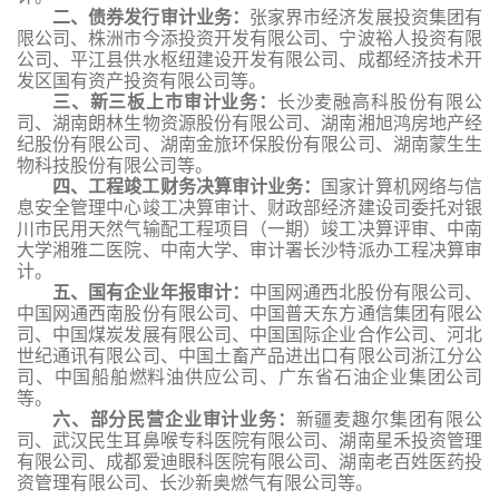
二、债券发行审计业务：
张家界市经济发展投资集团有
限公司、株洲市今添投资开发有限公司、宁波裕人投资有限
公司、平江县供水枢纽建设开发有限公司、成都经济技术开
发区国有资产投资有限公司等。
三、新三板上市审计业务：
长沙麦融高科股份有限公
司、湖南朗林生物资源股份有限公司、湖南湘旭鸿房地产经
纪股份有限公司、湖南金旅环保股份有限公司、湖南蒙生生
物科技股份有限公司等。
四、工程竣工财务决算审计业务：
国家计算机网络与信
息安全管理中心竣工决算审计、财政部经济建设司委托对银
川市民用天然气输配工程项目（一期）竣工决算评审、中南
大学湘雅二医院、中南大学、审计署长沙特派办工程决算审
计。
五、国有企业年报审计：
中国网通西北股份有限公司、
中国网通西南股份有限公司、中国普天东方通信集团有限公
司、中国煤炭发展有限公司、中国国际企业合作公司、河北
世纪通讯有限公司、中国土畜产品进出口有限公司浙江分公
司、中国船舶燃料油供应公司、广东省石油企业集团公司
等。
六、部分民营企业审计业务：
新疆麦趣尔集团有限公
司、武汉民生耳鼻喉专科医院有限公司、湖南星禾投资管理
有限公司、成都爱迪眼科医院有限公司、湖南老百姓医药投
资管理有限公司、长沙新奥燃气有限公司等。