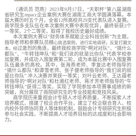
（通讯员 范燕）2023年9月17日，
“天职杯”第八届湖南
省研究生mpacc企业案例大赛在湖南工商大学
圆满落幕。
本
届大赛历时五个月
，全省12所高校共29支代表队进入复赛。
商学院多支队伍在本次案例大赛中表现优异，最终斩获2个
一等奖、2个二等奖，取得了我校历史最好成绩。
本次案例大赛以“财务体系赋能企业科技创新”为主题，
指导老师和参赛队员精
心挑选案例，进行实地调研，反复打磨文
过激烈的角逐
，最终我校
商学院
“
啊对对队
”
、
“
搞什么
本。经
都队
”
、
“
牛转钱坤队
”
和
“
我们说的就是比你队
”
代表学校参
加复赛，并成功入围复赛第二轮，
成为本届比赛中入围复赛
队伍最多的高校。其中，张海燕老师、李复达老师指导的
“
搞什么都队
”
和谭雪老师、张子健老师指导的
“
我们说的就
是比你队
”
冲入决赛并荣获一等奖；
刘叶云老师、王达蕴老
师指导的
“
啊对对队
”
和
杜湘红老师、蒋才芳老师指导的
“
牛
转钱坤队
”
获得二等奖，实现了学院参加本项赛事成绩的新
突破，充分展现了商院
研究生的专业技能和竞技风采。
商学院历来重视会计专硕人才培养质量，不断探索人才
培养模式，搭建了校企合作平台，建立了校企联合育人、校
内校外导师协同育人等体制机制，鼓励会计专硕研究生积极
参与社会实践，不断提高人才培养目标的达成度和社会影响
力。