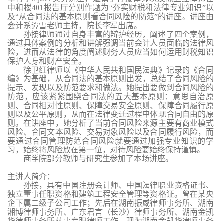
中和楼401报告厅分别作题为“夯实财税和法律专业知识”以
及“从合同法的基本原则看合同风险的防范”的讲座。讲座由
会计系谭雪老师主持，院长李军出席。
孙接律师通过自身丰富的辩护经历
，
阐述了四个案例
，
通过具体案例的分析和讲解强调当前会计人员面临的法律风
险
，
进而从法律的角度阐述财务人员应当如何运用财税知识
保护人身和财产安全。
徐卫红律师以
《
中华人民共和国民法典
》
记录的
《
合同
编
》
为基础
，
从合同法的基本原则出发
，
总结了合同风险的
提示
、
发现以及防范要求和做法
。
她提出要做到合同风险的
防范
，
应该紧紧围绕合同法的五大基本原则
：
意思自治原
则
、
合同相对性原则
、
保障交易安全原则
、
保障合同履行原
则以及公平原则
，
从而在法律变迁过程中体现合同自由的原
则
。
在讲座中，她分析了当前合同风险来源主要有商业模式
风险
、
合同文本风险
、
交易对象风险以及合同履行风险
，
而
要通过合同管理防范合同风险就要通过加强专业知识的学
习
，
始终将风险放在第一位
，
对待风险要始终保持谨慎
。
商学院部分教师与研究生参加了本场讲座。
主讲人简介：
孙接，具有中国注册会计师、中国法律职业资格证书、
独立董事任职资格和建筑工程安全管理等资格证。曾在某央
企下属二级子公司工作；先后在湖南振威律师事务所、湖南
湘博律师事务所、广东君言（长沙）律师事务所、湖南金凯
华律师事务所从事专职律师工作，现为湖南金凯华律师事务