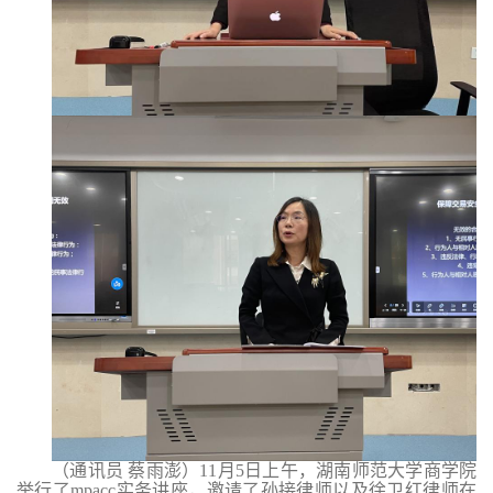
（通讯员 蔡雨澎）
11
月
5
日上午，湖南师范大学商学院
举行了
mpacc
实务讲座，邀请了孙接律师以及徐卫红律师在