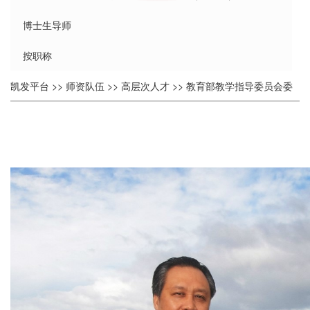
博士生导师
按职称
个
凯发平台
>>
师资队伍
>>
高层次人才
>>
教育部教学指导委员会委
人
员
>> 正文
简
介