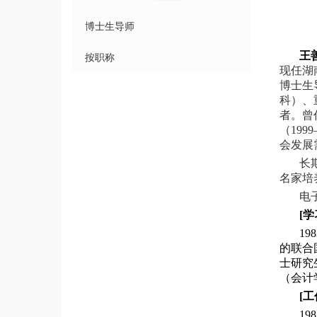
程（中青年）
博士生导师
按职称
王
现任湖
博士生
科）、
者。曾
（19
会发展
长
名家培
电
[
学
19
的联合
士研究
（会计
[
工
19