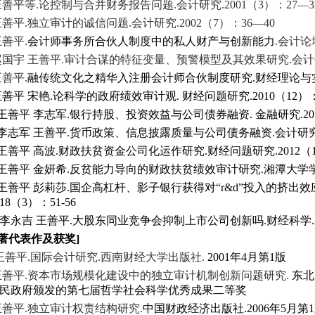
王善平等.论控制与合并财务报告问题.会计研究.2001（3）：27—3
王善平.独立审计的诚信问题.会计研究.2002（7）：36—40
善平.
会计师事务所合伙人制度中的私人财产与创新能力
.会计论坛
.赵国宇 王善平.审计合谋的特征变量、预警模型及其效果研究.会计研究.
善平.
融传统文化之精华入注册会计师合伙制度研究.财经理论与实践.
王善平 宋艳.论科学的政府绩效审计观. 财经问题研究.2010（12）：1
.王善平 李志军.银行持股、投资效益与公司债券融资. 金融研究.2011
.李志军 王善平.货币政策、信息披露质量与公司债务融资.会计研究.20
.王善平 高波.财政扶贫资金公司化运作研究.财经问题研究.2012（11
3.王善平 金妍希.反贫能力导向的财政扶贫绩效审计研究.湘潭大学学报
王善平 彭莉莎.国企高杠杆、影子银行获得对“r&d”投入的挤出
18（3）：51-56
李永吉 王善平.大股东同业竞争会抑制上市公司创新吗.财经科学.2018
著代表作及获奖]
王善平.国际会计研究.西南财经大学出版社.
2001年4月第1版
王善平.资本市场规模化建设中的独立审计机制创新问题研究.
东北
人民政府颁发的第七届哲学社会科学优秀成果二等奖
王善平.独立审计权责结构研究
.
中国财政经济出版社.2006年5月