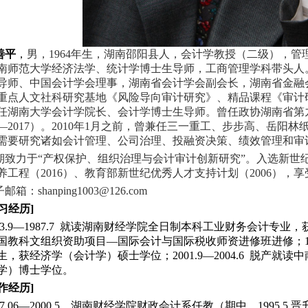
善平
，
男，1964年生，湖南邵阳县人，会计学教授（二级），
南师范大学经济法学、统计学博士生导师，工商管理学科带头人
导师、中国会计学会理事，湖南省会计学会副会长，湖南省金融
重点人文社科研究基地《风险导向审计研究》、精品课程《审计
任湖南大学会计学院长、会计学博士生导师。曾任政协湖南省第
99—2017）。2010年1月之前，曾兼任三一重工、步步高、岳
需要研究诸如会计管理、公司治理、投融资决策、绩效管理和审
期致力于“产权保护、组织治理与会计审计创新研究”。入选新世纪
养工程（2016）、教育部新世纪优秀人才支持计划（2006），享
子邮箱：
shanping1003@126.com
习经历]
83.9—1987.7 就读湖南财经学院全日制本科工业财务会计专业，获
国教科文组织资助项目
—
国际会计与国际税收师资进修班进修；199
生，获经济学（会计学）硕士学位；2001.9—2004.6 脱产
学）博士学位。
作经历]
87.06—2000.5，湖南财经学院财政会计系任教（期中，1995.5 