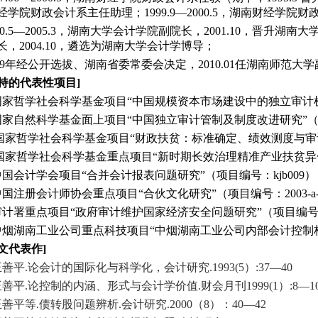
经学院财政会计系主任助理；1999.9—2000.5，湖南财经学院
00.5—2005.3，湖南大学会计学院副院长，2001.10，晋升湖南大
长，2004.10，遴选为湖南大学会计学博导；
009年经公开选拔、湖南省委常委会决定，2010.01任湖南师范大
持的代表性项目]
.国家哲学社会科学基金项目“中国规模资本市场建设中的独立审计机制
.国家自然科学基金面上项目“中国独立审计管制及制度改进研究”（项目
. 国家哲学社会科学基金项目“财政扶贫：标准确定、绩效测度与审计监
. 国家哲学社会科学基金重点项目“新时期长效治理精准产业扶贫异化的
.中国会计学会项目“合并会计报表问题研究”（项目编号：kjb009）
.中国注册会计师协会重点项目“合伙文化研究”（项目编号：2003-a-
.审计署重点项目“政府审计维护国家经济安全问题研究”（项目编号：10
.中烟湖南工业公司重点科技项目“中烟湖南工业公司内部会计控制
文代表作]
王善平.论会计的国际化与科学化，会计研究.1993(5）:37—40
王善平.论控制的内涵、形式与会计学价值.财会月刊1999(1）:8—1
王善平等.债转股问题辨析.会计研究.2000（8）：40—42