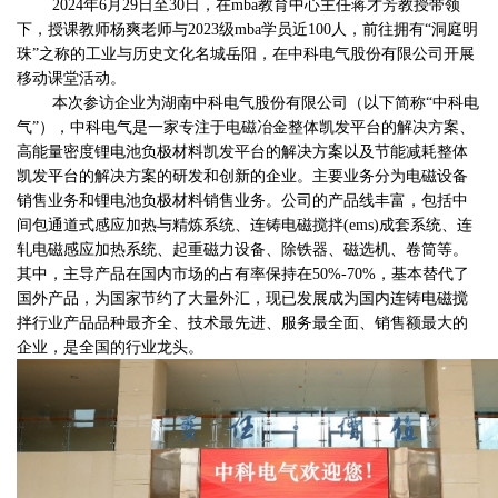
2024年6月29日至30日，在mba教育中心主任蒋才芳教授带领
下，授课教师杨爽老师与2023级mba学员近100人，前往拥有“洞庭明
珠”之称的工业与历史文化名城岳阳，在中科电气股份有限公司开展
移动课堂活动。
本次参访企业为湖南中科电气股份有限公司（以下简称“中科电
气”），中科电气是一家专注于电磁冶金整体凯发平台的解决方案、
高能量密度锂电池负极材料凯发平台的解决方案以及节能减耗整体
凯发平台的解决方案的研发和创新的企业。主要业务分为电磁设备
销售业务和锂电池负极材料销售业务。公司的产品线丰富，包括中
间包通道式感应加热与精炼系统、连铸电磁搅拌(ems)成套系统、连
轧电磁感应加热系统、起重磁力设备、除铁器、磁选机、卷筒等。
其中，主导产品在国内市场的占有率保持在50%-70%，基本替代了
国外产品，为国家节约了大量外汇，现已发展成为国内连铸电磁搅
拌行业产品品种最齐全、技术最先进、服务最全面、销售额最大的
企业，是全国的行业龙头。