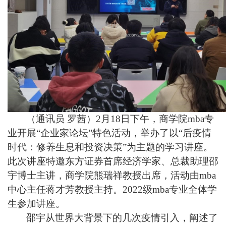
（通讯员 罗茜）2月18日下午，商学院mba专
业开展“企业家论坛”特色活动，举办了以“后疫情
时代：修养生息和投资决策”为主题的学习讲座。
此次讲座特邀东方证券首席经济学家、总裁助理邵
宇博士主讲，商学院熊瑞祥教授出席，活动由mba
中心主任蒋才芳教授主持。2022级mba专业全体学
生参加讲座。
邵宇从世界大背景下的几次疫情引入，阐述了