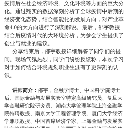
疫情后在社会经济环境、文化环境等方面的巨大分
化。通过翔实的数据深刻分析了全球疫情中后期的
经济变化态势，结合智能化的发展方向，对产业革
命4.0的大方向进行了深刻解说。最后，邵宇教授
结合后疫情时代的大环境分析，为参会学生提供了
创业与就业的建议。
分享结束后，邵宇教授详细解答了同学们的提
问。现场气氛热烈，同学们纷纷反馈称，本次学习
对于如何结合环境规划职业生涯有了更深刻的认
识。
讲师简介：
邵宇，金融学博士、中国科学院博士
后、国际金融与发展实验室特定高级研究员、复旦大
学金融研究院研究员、湖南大学管理学院上海金融学
院特聘教授、南京大学工程管理学院、厦门大学经济
学兼职教授、中国首席经济学家、上海金融与发展实