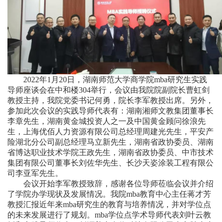
2022年1月20日，湖南师范大学商学院mba研究生实践
导师座谈会在中和楼304举行，会议由我院院副院长曹虹剑
教授主持，我院党委书记何勇，院长李军教授出席。另外，
参加此次会议的实践导师代表有：湖南湘师文教集团董事长
李章先生，湖南黄金城投资人之一及中国黄金顾问徐浪先
生，上海优佰人力资源有限公司总经理周建光先生，平安产
险湖北分公司副总经理马立新先生，湖南省政协委员、湖南
省博达职业技术学院王政先生，湖南省政协委员、中市技术
集团有限公司董事长刘佐华先生、长沙天姿涂装工程有限公
司李亚军先生。
会议开始李军教授致辞，感谢各位导师莅临会议并介绍
了学院办学现状及发展情况。我院mba教育中心主任蒋才芳
教授汇报近年来mba研究生的教育与培养情况，并对学位点
的未来发展进行了规划。mba学位点学术导师代表刘叶云教