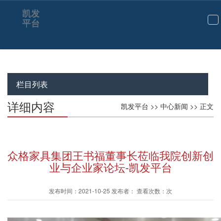
凯发
平台
切
换
导
航
栏目列表
详细内容
凯发平台
>>
中心新闻
>> 正文
众格家具集团王书福董事长莅临我院创新创
业与企业家论坛-凯发平台
发布时间：2021-10-25 发布者： 查看次数：次