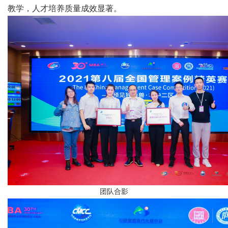
教学，人才培养质量成效显著。
团队合影