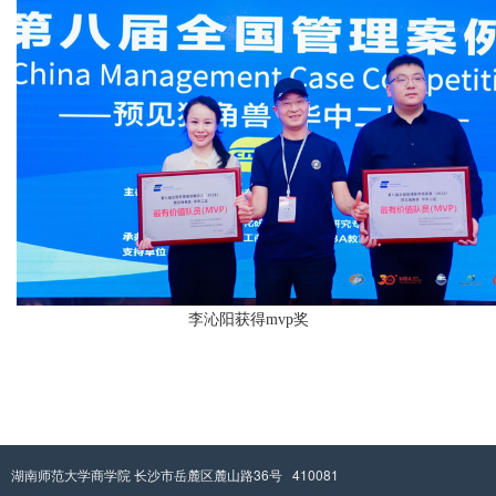
李沁阳获得
mvp
奖
湖南师范大学商学院 长沙市岳麓区麓山路36号 410081