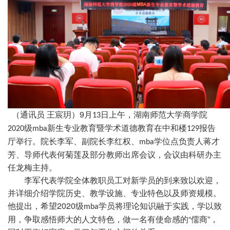
9
（通讯员
王宸玥）
月
日上午，湖南师范大学商学院
13
级
新生专业教育暨学术道德教育在中和楼
报告
2020
mba
129
厅举行。院长李军、副院长李红权、
学位点负责人蒋才
mba
芳
、导师代表何菊莲及部分教师
出席会议，会议由科研办主
任龙梅主持。
李军代表学院全体教职员工对新学员的到来致以欢迎，
并
详细
介绍学院历史、
教学
设施、专业
特色
以及师资规模。
2020
他提出，希望
级
学员将理论知识
融
于实践，学以致
mba
“
”
用
，争取
感悟师大的人文特色，做一名有使命感的
儒商
，