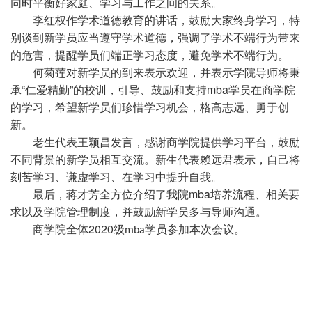
同时平衡好家庭、学习与工作之间的关系。
李红权
作
学术道德教育
的
讲话，鼓励大家终身学习，特
别谈到新学员应当遵守学术道德，强调了学术不端行为带来
的危害，提醒学员们端正学习态度，避免学术不端行为。
何菊莲对新学员的到来表示欢迎，并表示学院导师将秉
“
”
mba
承
仁爱精勤
的校训，引导、鼓励
和
支持
学员在商学院
的
学习，希望新学员们珍惜学习机会，格高志远、勇于创
新。
老生代表王颖昌发言，感谢商学院提供学习平台，鼓励
不同背景的新学员相互交流。新生代表赖远君表示，自己将
刻苦学习、谦虚学习、在学习中提升自我。
mba
最后，
蒋才芳全方位介绍了我院
培养流程、相关要
求以及学院管理制度
，并
鼓励新学员多与导师
沟通
。
2020
商学院
全体
级
学员参
加
本次会议。
mba