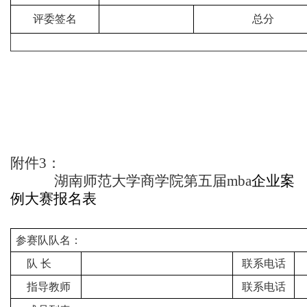
评委签名
总分
附件3：
湖南师范大学商学院第五届
mba
企业案
例大赛报名表
参赛队队名：
队 长
联系电话
指导教师
联系电话