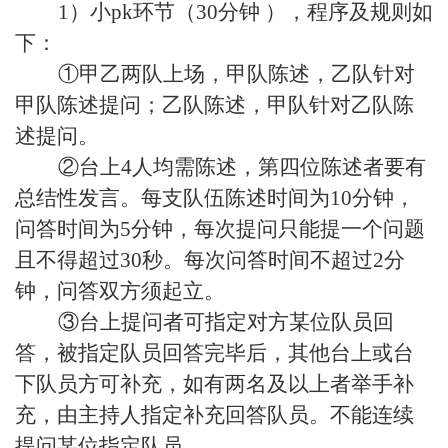
1）小pk环节（30分钟 ），程序及规则如
下：
①甲乙两队上场，甲队陈述，乙队针对
甲队陈述提问；乙队陈述，甲队针对乙队陈
述提问。
②台上4人均需陈述，第四位陈述者要有
总结性发言。每支队伍陈述时间为10分钟，
问答时间为5分钟，每次提问只能提一个问题
且不得超过30秒。每次问答时间不超过2分
钟，问答双方须起立。
③台上提问者可指定对方某位队员回
答，被指定队员回答完毕后，其他台上或台
下队员方可补充，如有两名及以上者举手补
充，由主持人指定补充回答队员。不能连续
提问某位指定队员。