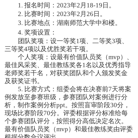
1. 报名时间：2023年2月18-19日。
2. 比赛时间：
2023年2月26日。
3. 比赛地点：湖南师范大学中和楼。
4. 奖项设置：
团队奖项：设一等奖1项、二等奖3项、
三等奖4项以及优胜奖若干项。
个人奖项：设最有价值队员奖（mvp）、
最佳风采奖、最佳教练奖各1名以及优秀指导
老师奖若干名，对获奖团队和个人颁发奖金
及获奖证书。
5. 比赛方式：组委会将在决赛前7天将案
例发放至参赛班级，参赛团队对案例进行分
析，制作案例分析ppt。按照盲审阶段30分，
现场比赛阶段70分。评委根据评分标准给每
个参赛团队评分，按照得分高低决定名次。
最有价值队员奖（mvp）和最佳教练奖由评委
根据分数合议评出。