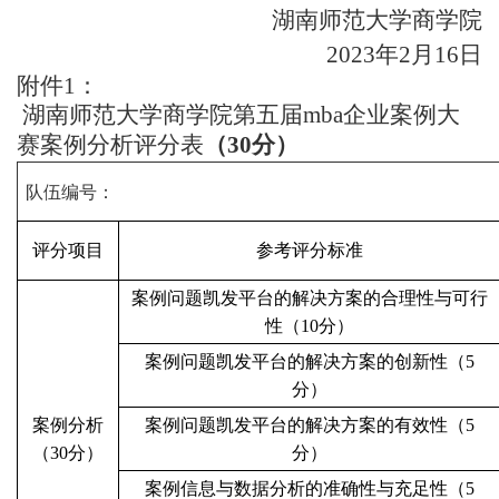
湖南师范大学商学院
2023年2月16日
附件1：
湖南师范大学商学院第五届mba企业案例大
赛案例分析评分表
（30分）
队伍编号：
评分项目
参考评分标准
案例问题凯发平台的解决方案的合理性与可行
性（
10
分）
案例问题凯发平台的解决方案的创新性（
5
分）
案例分析
案例问题凯发平台的解决方案的有效性（
5
（
30
分）
分）
案例信息与数据分析的准确性与充足性（
5