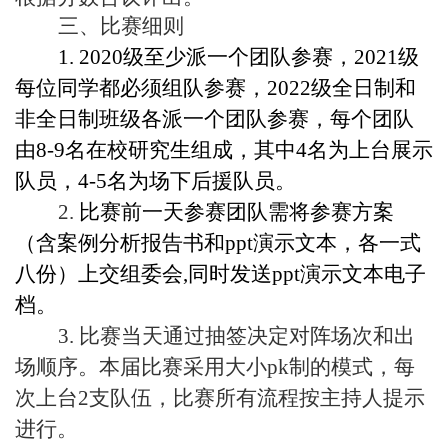
三、比赛细则
1. 2020级至少派一个团队参赛，2021级
每位同学都必须组队参赛，2022级全日制和
非全日制班级各派一个团队参赛，每个团队
由8-9名在校研究生组成，其中4名为上台展示
队员，4-5名为场下后援队员。
2.
比赛前一天参赛团队需将参赛方案
（含案例分析报告书和
ppt
演示文本，各一式
八份）上交组委会
,
同时发送
ppt
演示文本电子
档。
3. 比赛当天通过抽签决定对阵场次和出
场顺序。本届比赛采用大小pk制的模式，每
次上台2支队伍，比赛所有流程按主持人提示
进行。