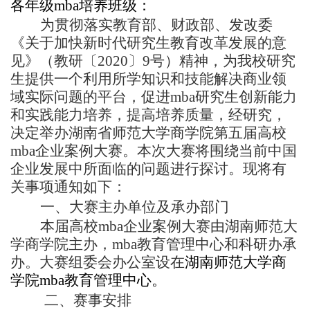
各年级mba培养班级：
为贯彻落实教育部、财政部、发改委
《关于加快新时代研究生教育改革发展的意
见》（教研〔2020〕9号）精神，为我校研究
生提供一个利用所学知识和技
能解决商业领
域实际问题的平台，
促进mba研究生创新能力
和实践能力培养，提高培养质量，经研究，
决定举办湖南省师范大学商学院第五届高校
mba企业案例大赛。本次大赛
将围绕当前中国
企业
发展中所面临的问题进行探讨。现将有
关事项通知如下：
一、大赛主办单位及承办部门
本届高校mba企业案例大赛由湖南师范大
学商学院主办，mba教育管理中心和科研办承
办。大赛组委会办公室设在
湖南师范大学商
学院mba教育管理中心。
二、赛事安排