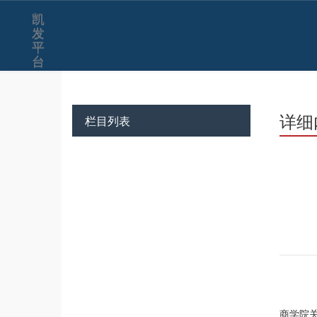
凯
发
平
台
详细
栏目列表
商学院