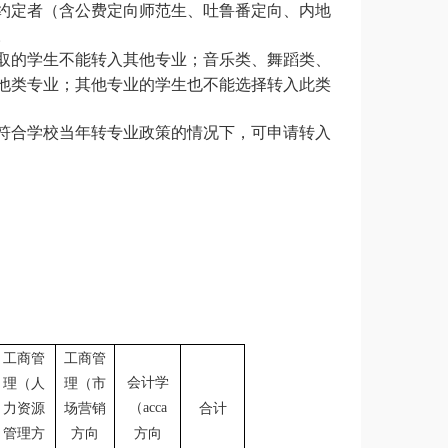
约定者（含公费定向师范生、吐鲁番定向、内地
。
取的学生不能转入其他专业；音乐类、舞蹈类、
他类专业；其他专业的学生也不能选择转入此类
符合学校当年转专业政策的情况下，可申请转入
工商管
工商管
会计学
理（人
理（市
（
力资源
场营销
合计
acca
管理方
方向
方向