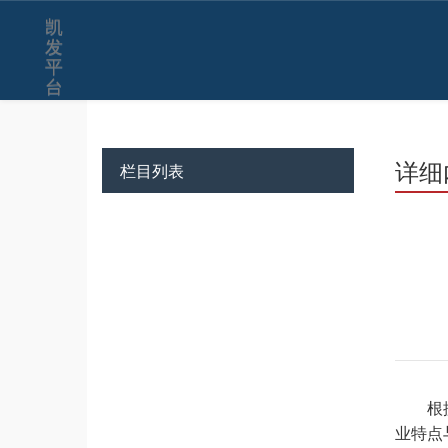
凯
发
平
台
详细
栏目列表
根
业特点