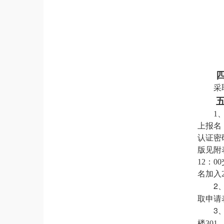
采
1
上报名
认证密
版见附
1
2
：
00
名加入
2
取申请
3
楼
301