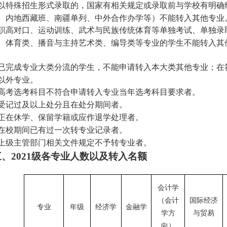
以特殊招生形式录取的，国家有相关规定或录取前与学校有明确
、内地西藏班、南疆单列、中外合作办学等）不能转入其他专业
职高对口、运动训练、武术与民族传统体育等单独考试、单独录
、体育类、播音与主持艺术类、编导类等专业的学生不能转入其
已完成专业大类分流的学生，不能申请转入本大类其他专业；在
以外专业。
高考选考科目不符合申请转入专业当年选考科目要求者。
受记过及以上处分且在处分期间者。
正在休学、保留学籍或应作退学处理者。
在校期间已有过一次转专业记录者。
上级主管部门相关文件规定不予转专业者。
三、
级各专业人数以及转入名额
2021
会计学
（会计
国际经济
专业
年级
经济学
金融学
学方
与贸易
向）