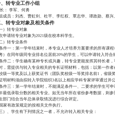
一、转专业工作小组
长：
李军、何勇
组成员：刘杰、曹虹剑、杜平、李红权、覃志华、谭政勋、蔡兴
二、转专业对象及相关条件
一）转专业对象
次申请转专业对象为
级在校本科学生。
2021
二）转专业条件
条件一：第一学年结束时，本专业人才培养方案要求的所有课程
考）在同年级同专业排名位居前
的学生，可以申请转入符合
20%
条件二：学生确有某种专长或兴趣，转专业更能发挥其特长者，
时，需提供与转入专业相关的专长证明材料，包括：以第一作者
校级一等奖及以上获奖证书（团队奖校级一等奖排名前
，省级
1
证明材料须由拟转入学院组织
名以上相应学科专家评审通过并
3
条件三：第一学年结束时，不能满足条件一、二要求的学生可申
年最低录取分数的相关专业。如无当年所在省份参考数据，则参
生部门结合当年总体录取情况进行综合评定。
国家有政策规定的按相关文件执行。
三）、学生有下列情况之一者，不允许转入相关专业：