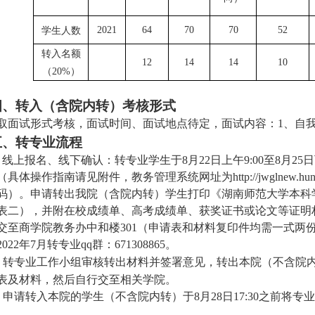
学生人数
2021
64
70
70
52
转入名额
12
14
14
10
（
）
20%
四、转入（含院内转）考核形式
取面试形式考核，面试时间、面试地点待定，面试内容：1、自我
五、转专业流程
、线上报名、线下确认：转专业学生于
8
月
22
日上午
9:00
至
8
月
25
日
（具体操作指南请见附件，教务管理系统网址为
http://jwglnew.hu
码）。申请转出我院（含院内转）学生打印《湖南师范大学本科
表二），并附在校成绩单、高考成绩单、获奖证书或论文等证明
交至商学院教务办中和楼
301
（申请表和材料复印件均需一式两
2022
年
7
月转专业
qq
群：
671308865
。
、转专业工作小组审核转出材料并签署意见，转出本院（不含院
表及材料，然后自行交至相关学院。
月
日
之前将专业
、申请转入本院的学生（不含院内转）于
8
28
17:30
。