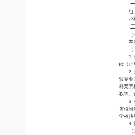
组
小
（
本
（
1
.
绩（正
2
.
转专业
科竞赛
权等。
3
.
省份当
学校招
4
.
（