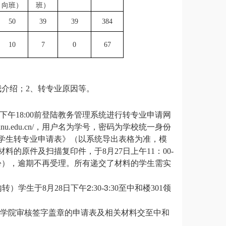
向班）
班）
50
39
39
384
10
7
0
67
介绍；2、转专业原因等。
下午
18:00
前登陆教务管理系统进行转专业申请网
nnu.edu.cn/
，用户名为学号，密码为学校统一身份
学生转专业申请表》（以系统导出表格为准，模
材料的原件及扫描复印件，于
8
月
2
7
日上午
11
：
00-
份），逾期不再受理。所有递交了材料的学生需实
月
2
3
至中和楼
领
内转）学生于
8
28
日下午
:30-
:30
301
学院审核签字盖章的申请表及相关材料交至中和