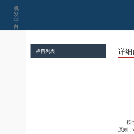
凯
发
平
台
详细
栏目列表
按
原则，