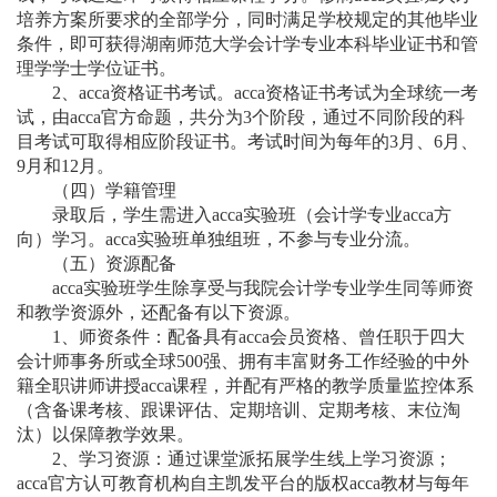
培养方案所要求的全部学分
，
同时满足
学校
规定的其他毕业
条件，即可获得湖南师范大学
会计学
专业本科毕业证书和管
理学
学士
学位证书。
2
、
acca资格证书考试。
acca
资格证书考试为全球统一考
试，由
acca官方命题，
共
分为
3个
阶段，
通过
不同
阶段
的科
目考试可取得相应阶段证书。
考试
时间为每年的
3月
、
6月、
9月和
12月
。
（四）学籍
管理
录取后
，学生需进
入
acca实验班
（会计学
专业
acca方
向
）
学习
。
acca实验班
单独组班，不参与专业分流。
（五）资源配备
acca实验班
学生
除
享受
与我院
会计学专业
学生
同等师资
和
教学资源外，还
配备
有以下资源。
1、师资条件：配备具有acca会员资格、曾任职于四大
会计师事务所或全球
500
强、拥有丰富财务工作经验的中外
籍全职讲师讲授
acca课程，并配有严格的教学质量监控体系
（含备课考核、跟课评估、定期培训、定期考核、末位淘
汰）以保障教学效果。
2
、学习资源：通过课堂派拓展学生线上学习资源；
acca官方
认可教育机构
自主凯发平台的版权
acca教材与每年