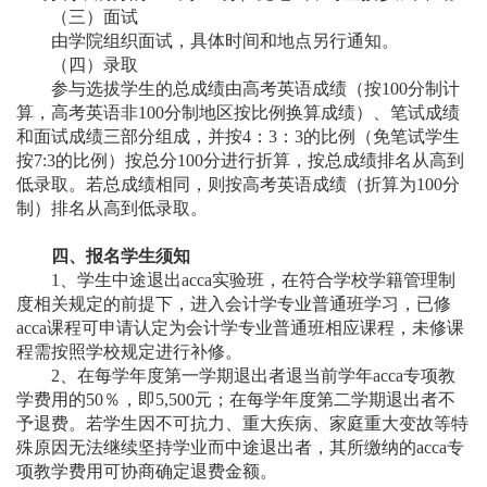
（三）面试
由学院
组织面试，具体时间和地点另行通知。
（四）录取
参与选拔学生的总成绩由高考英语成绩（按
100
分
制计
算，
高考英语非
100分
制地区
按
比例换算
成绩）、笔试成绩
和面试成绩三部分组成，并按
4：3：3的比例
（
免笔试学生
按
7:3的
比例
）
按总分
100分进行折算，按总成绩排名从高到
低录取。若总成绩相同，则按高考英语成绩（折算为100分
制）排名
从高
到低录取。
四
、报名学生须知
1、学生
中途退出
acca实验班，在符合学校学籍管理
制
度
相关规定的前提下，
进
入会计学专业普通班学习，
已修
acca
课程可申请认定为会计学专业普通班
相应
课程，
未修
课
程
需
按照学校规定进行补修
。
2
、
在每学年度第一学期退出者退当前学年
acca专项
教
学费用
的
50％，
即
5,500元；在每学年度第二学期退出者不
予退费。若学生因不可抗力、重大疾病、家庭重大变故等特
殊原因无法继续坚持学业而中途退出者，其所缴纳的acca专
项教学费用可协商确定退费金额。