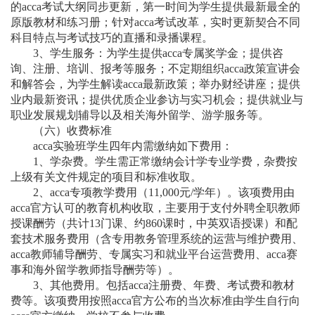
的acca考试大纲同步更新，第一时间为学生提供最新最全的
原版教材和练习册；针对acca考试改革，实时更新契合不同
科目特点与考试技巧的直播和录播课程。
3
、学生服务：为学生提供
acca专属奖学金；
提供咨
询、注册、培训、报考等服务；不定期组织
acca政策宣讲会
和解答会，为学生解读acca最新政策；举办财经讲座；提供
业内最新资讯；提供优质企业参访与实习机会；提供就业与
职业发展规划辅导以及相关海外留学、游学服务等。
（六）收费
标准
acca实验班学生四年内需缴纳如下费用：
1、学杂费
。
学生需正常
缴纳会计学专业学费
，杂费
按
上级有关文件规定的项目和标准收取
。
2、acca专项教学费用（11,000元/学年）。该项费用
由
acca官方
认可的教育机构收取
，主要
用于支付
外聘全职教师
授课酬劳
（共计
13门
课
、约
860课时，中英双语
授课
）
和配
套
技术服务费用（含专用
教务管理
系统
的运营与维护
费用
、
acca
教师辅导
酬劳
、
专属实习
和就业平台
运营
费用、
acca
赛
事
和
海外留学
教师指导酬劳等）
。
3、其他费用。包括acca注册费、年费、考试费和教材
费等。该项费用按照acca官方公布的当次标准由学生自行向