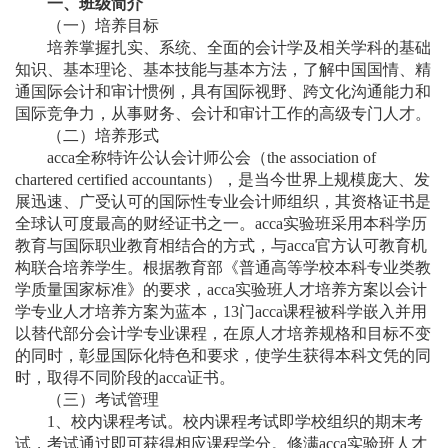
一、
班级简介
（一）培养
目标
培养掌握扎实
、系统、全面的
会计学及相关学科的基础
知识、基本理论、基本技能与基本方法，了解中国国情、精
通国际会计和审计惯例，具有国际视野、跨文化沟通能力和
国际竞争力，从事财务、会计和审计工作的高级专门人才。
（二）培养形式
acca全称特许公认会计师公会（the association of
chartered certified accountants），是当今世界上规模庞大、发
展迅速、广受认可的国际性
专业会计师组织
，其资格证书是
全球认可度最高的财经证书之一。
acca实验班采用本科学历
教育与国际职业教育相结合的方式，与acca
官方
认可教育
机
构
联合培养学生。根据
教育部《
普通高等学校本科专业类教
学质量国家标准》的
要求
，
acca实验班人才培养方案以
会计
学
专业
人才培养方案
为
蓝本，
13门
acca课程
被
科学嵌入
并
用
以替代部分会计学专业课程，
在
原人才培养规格和目标不变
的同时，
彰显
国际化特色和要求
，
使学生
获得
本科
文凭
的同
时，取得
不同
阶段的
acca证书。
（三）考试
管理
1、
校内课程考试。
校内
课程考试即学校组织的期末考
试，
考试
通过即可获得相应课程学分
。修满
acca实验班人才