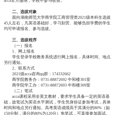
acca官方缴纳，学校不参与收费。
二
、
选拔对象
面向湖南师范大学商学院工商管理
类
2021级
本科生
选拔
45
人左右，凡英语基础好，学习刻苦、能够负担学费的学生
均可申请报名、参与选拔。
三
、选拔
程序
（一）报名
1、
网上报名
学生
登录
学校
教务系统进行网上报名
，
具体时间
、
地点
另行通知。
2
、联系
方式
2021
级
acca
咨询
qq
群：
174332662
商学院
教务办
：
0731-88872692 中和楼301室
商学院
学工办
：
0731
-88872693
中和楼
309室
（二）笔试
acca课程采用
全英文教材，要求学生具备一定的英语基
础，
故笔试
为
英语水平测试，学生
凭身份证参加考试
，具体
时间和地点另行通知。
高考英语
成绩
高于
其满分的
80
%
（如
150分
制
，
满分的
80
%为
120分）
免笔试，
可
直接参加面试。