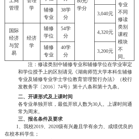
工商
管理
80元/
专业
管理
学
学分
辅修
38学
不同
3,040元
专业
分
修读
类别
辅修
54学
国际
4,320元
课程
学位
分
经济
经济
模块
与贸
学
辅修
40学
不
3,200元
易
专业
分
同。
注：修读类别中辅修专业和辅修学位在学业审定
和学位授予上的区别请见《湖南师范大学本科生辅修
专业及辅修专业学士学位教育管理暂行办法》（校行
发教务字〔2016〕74号）第十八条和第十九条。
二、开课形式及上课时间
各专业单独开班，最低开班人数为30人。上课时间通
常为周末。
三、报名条件及要求
1、我校2019、2020级有兴趣且学有余力、成绩优良的
在校本科学生；