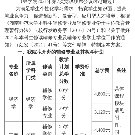
（经学院2021年第7次党政联席会议讨论通过）
为满足学生个性化学习需求，拓宽学生知识面，提高
就业竞争力，促进创新型、复合型、应用型人才培养，根据
《湖南师范大学本科生辅修专业及辅修专业学士学位教育管
理暂行办法》（校行发教务字〔2016〕74号）和《关于做好
2021年本科生修读辅修专业及辅修专业学士学位工作的通
知》（处发〔2021〕41号）等文件精神，特制定本方案。
一、我院拟开办的辅修专业及其教学计划
教学
所属
专业
修读
计划
学费标
学科
总学费
备注
名称
类别
总学
准
门类
分数
具体
辅修
60学
4,800元
课程
学位
分
经济
经济
模块
学
学
辅修
39学
请见
3,120元
专业
分
附
件。
辅修
55学
4,400元
同一
学位
分