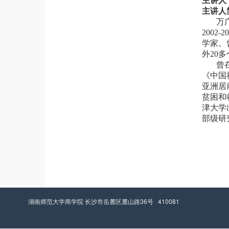
主讲人
主讲人
万
200
学家。
外20
曾
《中国
亚洲居
贫困和
津大学
部级研
湖南师范大学商学院 长沙市岳麓区麓山路36号 410081