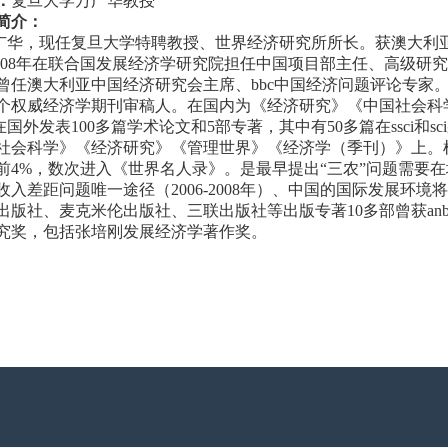
：
复旦大学万广华教授
简介：
广华，现任复旦大学特聘教授、世界经济研究所所长。获澳大利
2-2008年在联合国发展经济学研究院担任中国项目部主任、高级
曾任澳大利亚中国经济研究会主席、bbc中国经济问题评论专家
多个权威经济学期刊审稿人。在国内为《经济研究》《中国社会科
在国外发表100多篇学术论文和5部专著，其中有50多篇在ssci和
社会科学》《经济研究》《管理世界》《经济学（季刊）》上。根据
前4%，数次进入《世界名人录》。是最早提出“三农”问题需要在城市
收入差距问题唯一途径（2006-2008年）、中国的国际发展环境将
出版社、麦克米伦出版社、三联出版社等出版专著10多部曾获anb
究奖，包括张培刚发展经济学著作奖。