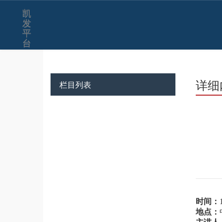
凯
发
平
台
详细
栏目列表
时间：
地点：