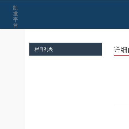
凯
发
平
台
详细
栏目列表