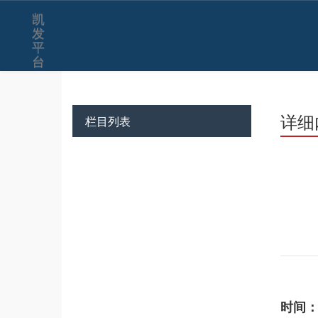
凯
发
平
台
详细
栏目列表
时间