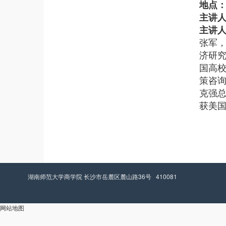
地点
主讲
主讲
张军，
济研
国高
策咨询
克强总
获美国比
湖南师范大学商学院 长沙市岳麓区麓山路36号 410081
网站地图