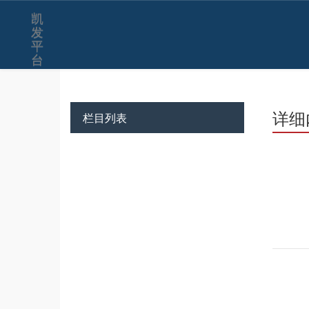
凯
发
平
台
详细
栏目列表