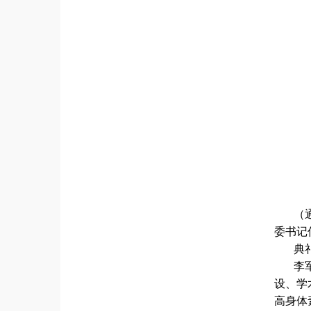
（
委书记
典
李
设、学
高身体