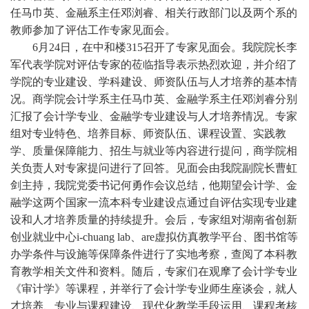
任马巾英、金融系主任邓浏睿、相关行政部门以及两个系的
教师参加了评估工作专家见面会。
6
月
24
日，在中和楼
315
召开了专家见面会。我院院长李
军代表学院对评估专家的莅临指导表示热烈欢迎，并介绍了
学院
的专业建设、学科建设、师资队伍与人才培养的
基本情
况。商学院会计学系主任马巾英、金融学系主任邓浏睿分别
汇报了会计学专业、金融学专业建设与
人才培养
情况。专家
组对专业特色、培养目标、师资队伍、课程设置、实践教
学、
质量保障能力
、招生与就业等内容进行提问，商学院相
关负责人对专家提问进行了回答。
见面
会由我院副院长曹虹
剑主持，我院党委书记何勇作会议总结
，他期望会计学、金
融学这两个国家一流本科专业建设点通过自评估实现专业建
设和人才培养质量的持续提升
。会后，专家组对湖南省创新
创业就业中心
i-chuang lab
、
are
虚拟仿真教学平台、图书馆等
办学条件与设施等保障条件进行了实地考察，查阅了
本科教
育
教学相关文件和资料。
随后，专家们
在
观摩了
会计学专业
《审计学》等
课程，
并
举行了
会计学专业师生
座谈会，就人
才培养、专业与课程建设、现代化教学手段运用、课程考核