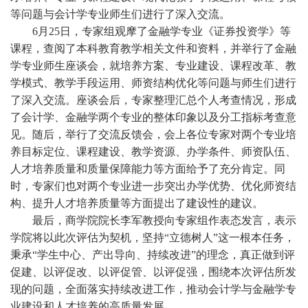
等问题与
会计学专业师生们
进行了深入交流。
6
月
2
5
日，专家组
观摩
了
金融学
专业
《证券投资学》等
课程，
查阅了本科教育教学相关文件和资料，并
举行了
金融
学专业师生
座谈会，就
培养方案
、
专业
建设、
课程改革、教
学模式、
教学手段运用、
师资结构优化
等问题与
师生们
进行
了深入交流。
座谈会后，专家整理汇总个人考查情况，
形成
了会计学、金融学两个专业的
整体印象以及分工指标考查意
见。
随后，举行了
交流反馈会
，会上
各位专家对
两个
专业培
养目标定位、
课程建设、教学资源、
办学条件、
师资队伍、
人才培养质量
和质量保障能力等方面
给予了充分肯定
。同
时，专家们
也对
两个专业
进一步突出办学优势、
优化师资结
构、
提升人才培养质量等方面提出了建设性的建议。
最后，商学院院长李军
教授
向专家组
作表态发言
，表示
学院将以此次评估为契机，
坚持“立德树人”这一根本任务，
秉承“学生中心、产出导向、持续改进”的理念，真正做到评
促建、以评促改、以评促管、以评促强，
围绕本次评估所发
现的问题，全面落实
持续改进
工作，推动
会计学与金融学
专
业建设和人才培养的高质量发展。