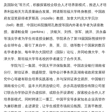
及国际化”等方式，积极探索校企联合人才培养新模式，推进人才培
养利益相关方高质量融合发展。聘请斯坦福大学终身教授、中国政
府友谊奖获得者罗斯高（rozelle）教授、加拿大约克大学贝尔
（bell）教授、中国社科院魏明孔教授等国内外著名学者为讲座教
授。邀请帕金斯（perkins）、洪银兴、刘伟、张军、姚洋、洪永淼
等顶尖学者为学生传道授业解惑。学院承办了第19届国际熊彼特学
会全球年会，吸引了来自中、美、英、日、德等数十个国家的数百
名学者参加。每年举办大国经济（国际）论坛，并同哈佛大学、牛
津大学、斯坦福大学等名校的学者建立了合作关系。
学院与三一集团、中国太平洋保险集团、中国农业银行湖南省
分行、财信证券、德盛期货、瑞华会计事务所及湖南省政府发展研
究中心等建有联合培养实践基地，并与深圳证券交易所、中国银行
湖南省分公司、益丰大药房连锁公司、步步高连锁股份有限公司签
订联合办学协议开办虚拟班、或联合开设课程，探索校企合作人才
培养新模式。同时聘请三一重工、中国平安等多家知名企业高管作
为兼职教授，走进课堂，让学生感受市场前沿氛围。王善平教授、