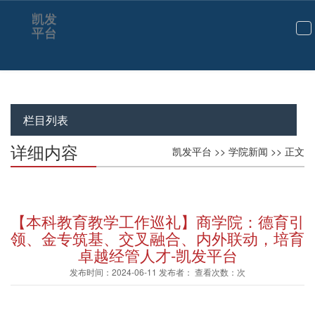
凯发
平台
切
换
导
航
栏目列表
详细内容
凯发平台
>>
学院新闻
>> 正文
【本科教育教学工作巡礼】商学院：德育引
领、金专筑基、交叉融合、内外联动，培育
卓越经管人才-凯发平台
发布时间：2024-06-11 发布者： 查看次数：次