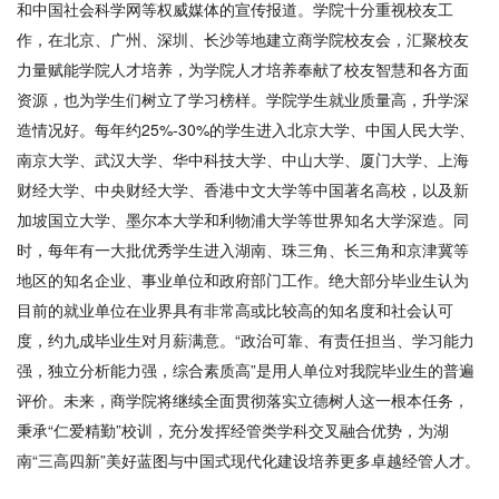
和中国社会科学网等权威媒体的宣传报道。学院十分重视校友工
作，在北京、广州、深圳、长沙等地建立商学院校友会，汇聚校友
力量赋能学院人才培养，为学院人才培养奉献了校友智慧和各方面
资源，也为学生们树立了学习榜样。学院学生就业质量高，升学深
造情况好。每年约25%-30%的学生进入北京大学、中国人民大学、
南京大学、武汉大学、华中科技大学、中山大学、厦门大学、上海
财经大学、中央财经大学、香港中文大学等中国著名高校，以及新
加坡国立大学、墨尔本大学和利物浦大学等世界知名大学深造。同
时，每年有一大批优秀学生进入湖南、珠三角、长三角和京津冀等
地区的知名企业、事业单位和政府部门工作。绝大部分毕业生认为
目前的就业单位在业界具有非常高或比较高的知名度和社会认可
度，约九成毕业生对月薪满意。“政治可靠、有责任担当、学习能力
强，独立分析能力强，综合素质高”是用人单位对我院毕业生的普遍
评价。未来，商学院将继续全面贯彻落实立德树人这一根本任务，
秉承“仁爱精勤”校训，充分发挥经管类学科交叉融合优势，为湖
南“三高四新”美好蓝图与中国式现代化建设培养更多卓越经管人才。