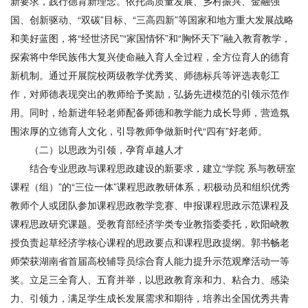
新要求，践行德育新理念。依托高质量发展、乡村振兴、金融强
国、创新驱动、“双碳”目标、“三高四新”等国家和地方重大发展战略
和美好蓝图，将“经世济民”“家国情怀”和“胸怀天下”融入教育教学，
探索将中华民族伟大复兴使命融入育人全过程，全方位育人的德育
新机制。通过开展院校两级教学优秀奖、师德标兵等评选表彰工
作，对师德表现突出的教师给予奖励，弘扬先进模范的引领示范作
用。同时，给新进年轻老师配备师德和教学能力成长导师，营造氛
围浓厚的立德育人文化，引导教师争做新时代“四有”好老师。
（二）以思政为引领，孕育卓越人才
结合专业思政与课程思政建设的新要求，建立“学院 系与教研室
课程（组）”的“三位一体”课程思政教研体系，积极动员和组织优秀
教师个人或团队参加课程思政教学竞赛、申报课程思政示范课程及
课程思政研究课题。受教育部经济学类专业教指委委托，欧阳峣教
授负责起草经济学核心课程的思政要点和课程思政提纲。郭书畅老
师荣获湖南省首届高校辅导员综合育人能力提升示范观摩活动一等
奖。立足三全育人、五育并举，以思政教育亲和力、粘合力、感染
力、引领力，满足学生成长发展需求和期待，培养出全国优秀共青