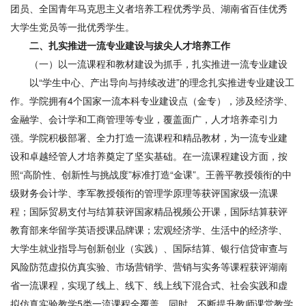
团员、全国青年马克思主义者培养工程优秀学员、湖南省百佳优秀
大学生党员等一批优秀学生。
二、
扎实推进一流专业建设与拔尖人才培养工作
（一）以一流课程和教材建设为抓手，扎实推进一流专业建设
以“学生中心、产出导向与持续改进”的理念扎实推进专业建设工
作。学院拥有4个国家一流本科专业建设点（金专），涉及经济学、
金融学、会计学和工商管理等专业，覆盖面广，人才培养牵引力
强。学院积极部署、全力打造一流课程和精品教材，为一流专业建
设和卓越经管人才培养奠定了坚实基础。在一流课程建设方面，按
照“高阶性、创新性与挑战度”标准打造“金课”。王善平教授领衔的中
级财务会计学、李军教授领衔的管理学原理等获评国家级一流课
程；国际贸易支付与结算获评国家精品视频公开课，国际结算获评
教育部来华留学英语授课品牌课；宏观经济学、生活中的经济学、
大学生就业指导与创新创业（实践）、国际结算、银行信贷审查与
风险防范虚拟仿真实验、市场营销学、营销与实务等课程获评湖南
省一流课程，实现了线上、线下、线上线下混合式、社会实践和虚
拟仿真实验教学5类一流课程全覆盖。同时，不断提升教师课堂教学