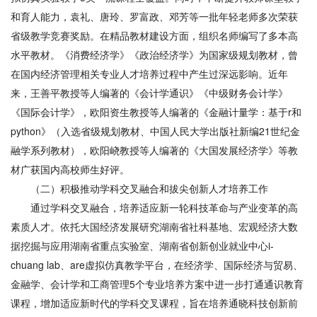
和育人能力，袁礼、唐玲、罗富政、邓芳等一批年轻老师多次荣获
省级教学竞赛奖励。在精品教材建设方面，组织名师编写了多本高
水平教材。《消费经济学》《政治经济学》为国家级规划教材，曾
在国内经济管理相关专业人才培养过程中产生过深远影响。近年
来，王善平教授等人编著的《会计学通识》《中级财务会计学》
《国际会计学》，欧阳资生教授等人编著的《金融计量学：基于r和
python》（入选省级规划教材、中国人民大学出版社新编21世纪金
融学系列教材），欧阳峣教授等人编著的《大国发展经济学》等教
材广获国内高校师生好评。
（二）积极推动学科交叉融合和拔尖创新人才培养工作
通过学科交叉融合，培养适应新一轮科技革命与产业变革的高
素质人才。依托大国经济发展研究湖南省社科基地、宏观经济大数
据挖掘与应用湖南省重点实验室、湖南省创新创业就业中心i-
chuang lab、are虚拟仿真教学平台，在经济学、国际经济与贸易、
金融学、会计学和工商管理5个专业培养方案中进一步打通通识教育
课程，增加适应新时代的学科交叉课程，旨在培养通晓科技创新前