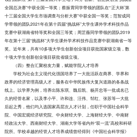
全国总决赛”中获全国一等奖；蔡振霄同学带领的团队在“‘正大杯’第
十三届全国大学生市场调查与分析大赛”中获全国一等奖；范智成同
学带领的团队2021年在第十四届“挑战杯”大学生课外学术科技作品
竞赛中获湖南省特等奖和全国三等奖；周芷薇同学带领的团队2019
年在第十三届“挑战杯”大学生课外学术科技作品竞赛中获湖南省一等
奖。近年来，共有10多项大学生创新创业项目获批国家级立项，数
十项大学生创新创业项目获批省级立项。
（四）整合汇聚校友力量，赋能学院人才培养
学校为社会主义现代化强国培养了一大批活跃在商界、学界和
政界的经济管理高级人才，服务在中华民族伟大复兴道路的各条战
线上。以学界为例，培养出陈东琪、魏后凯、杨开忠等一批成名已
久的经管名家，以及李小平、许和连、汪伟、邹红、张苏等一大批
后起之秀，他们均入选国家高层次人才计划，任职于中国社会科学
院、中国宏观经济研究院、中央财经大学、上海财经大学、中南财
经政法大学、西南财经大学、湖南大学等省内外“双一流”高校和科研
院所。学校卓越的经管人才培养成绩曾经得到《中国社会科学报》