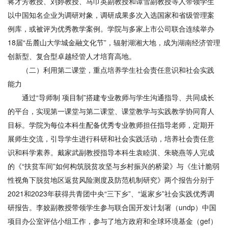
蒋才芳教授、刘婷教授、马巾英副教授和谭雪副教授等人带领学生
以中国知名企业为调研对象，调研成果多次入选国家和省级管理案
例库，或被评为优秀教学案例。学院与多家上市公司联合连续举办
18届“岳麓山大学城金融文化节”，辐射湖湘大地，成为湖南经济管理
创新型、复合型卓越经管人才培育高地。
（二）利用第二课堂，重点培养学生社会责任意识和社会实践
能力
通过“导师制 项目制”搭建专业教师与学生沟通指导、共同成长
的平台，实现第一课堂与第二课堂、课堂教学与实践教学协同育人
目标。学院为每位本科生配备优秀专业教师担任指导老师，定期开
展师生交流，引导学生进行科研和社会实践活动，培养社会责任意
识和科学素养。戴家武副教授指导本科生袁睦淇、朱晓燕等人完成
的《“扶贫车间”如何构筑脱贫攻坚与乡村振兴的桥梁》与《生计脆弱
性视角下脱贫地区返贫风险测度及防范机制研究》两个报告分别于
2021和2023年获得共青团中央“三下乡”、“返家乡”社会实践优秀调
研报告。李姣副教授带领学生参与联合国开发计划署（undp）中国
项目办公室评估小组工作，参与了地方政府和全球环境基金（gef）