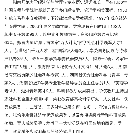
湖南师范大学经济学与管理学专业历史源远流长，早在1938年
的国立师范学院时期就开设了多门经济学、管理学相关课程。1953
年成立马列主义教研室，下设政治经济学教研组。1997年成立经济
与管理学院，2003年更名为商学院。学院现有在职教职工122人，
其中专任教师99人，以中青年教师为主，高级职称教师占比约
65%。师资力量雄厚，有国家“万人计划”哲学社会科学领军人才1
人，“新世纪百千万人才工程”国家级人选2人，享受国务院政府特殊
津贴专家5人，教育部教学指导委员会委员3人，财政部“会计名家培
养工程”人选1人，教育部“新世纪优秀人才支持计划”人选3人，湖南
省有突出贡献的社会科学专家1人，湖南省优秀社会科学（青年）专
家2人，湖南省经济学类专业教学指导委员会主任委员1人，“芙蓉学
者”4人，湖湘青年英才2人。科研和教研成果突出，学院教师主持国
家社科基金重大项目6项，荣获教育部高校科学研究（人文社科）优
秀成果奖一、二等奖、国家社科成果文库（2项）、孙冶方经济科学
奖、张培刚发展经济学优秀成果奖，以及多项省级教学和科研成果
奖励。育人成效显著，培养了一大批活跃在祖国各地的商界、学
界、政界精英和政府基层的经济管理工作者。