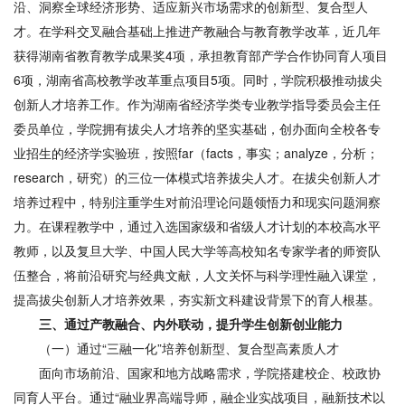
沿、洞察全球经济形势、适应新兴市场需求的创新型、复合型人
才。在学科交叉融合基础上推进产教融合与教育教学改革，近几年
获得湖南省教育教学成果奖4项，承担教育部产学合作协同育人项目
6项，湖南省高校教学改革重点项目5项。同时，学院积极推动拔尖
创新人才培养工作。作为湖南省经济学类专业教学指导委员会主任
委员单位，学院拥有拔尖人才培养的坚实基础，创办面向全校各专
业招生的经济学实验班，按照far（facts，事实；analyze，分析；
research，研究）的三位一体模式培养拔尖人才。在拔尖创新人才
培养过程中，特别注重学生对前沿理论问题领悟力和现实问题洞察
力。在课程教学中，通过入选国家级和省级人才计划的本校高水平
教师，以及复旦大学、中国人民大学等高校知名专家学者的师资队
伍整合，将前沿研究与经典文献，人文关怀与科学理性融入课堂，
提高拔尖创新人才培养效果，夯实新文科建设背景下的育人根基。
三
、
通过产教融合、内外联动，提升学生创新创业能力
（一）通过“三融一化”培养创新型、复合型高素质人才
面向市场前沿、国家和地方战略需求，学院搭建校企、校政协
同育人平台。通过“融业界高端导师，融企业实战项目，融新技术以