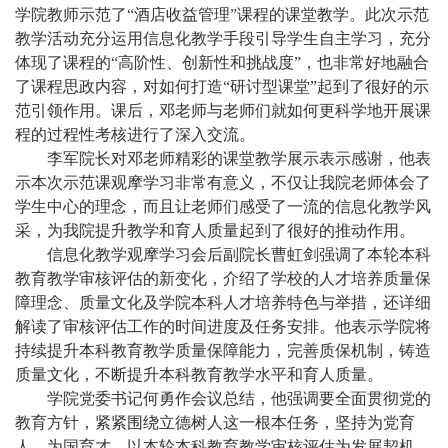
学院教师示范了“酒店收益管理”课程的课堂教学。此次示范
教学活动充分运用信息化教学手段引导学生自主学习，充分
体现了课程的“高阶性、创新性和挑战度”，也非常好地融合
了课程思政内容，对如何打造“研讨型课堂”起到了很好的示
范引领作用。课后，邓老师与老师们就如何更科学地开展课
程的过程性考核进行了深入交流。
李军院长对邓老师精彩的课堂教学展示表示感谢，他表
示本次示范课观摩学习非常有意义，不仅让我院老师体会了
学生中心的理念，而且让老师们感受了一流的信息化教学风
采，为我院提升教学和育人质量起到了很好的推动作用。
信息化教学观摩学习会后副院长曹虹剑强调了本轮本科
教育教学审核评估的新变化，介绍了学校的人才培养质量保
障理念、质量文化及学院本科人才培养特色与举措，还详细
解读了审核评估工作的时间进度及任务安排。他表示学院将
持续提升本科教育教学质量保障能力，完善质保机制，铸造
质量文化，不断提升本科教育教学水平和育人质量。
学院党委书记何勇作会议总结，他强调要全面贯彻党的
教育方针，紧紧围绕立德树人这一根本任务，坚持为党育
人、为国育才，以本轮本科教育教学审核评估为发展契机，