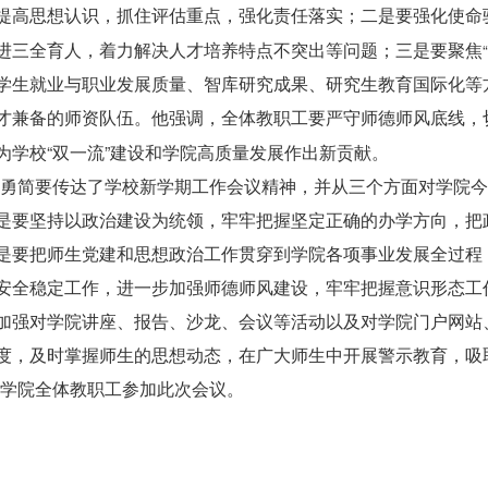
提高思想认识，抓住评估重点，强化责任落实；二是要强化使命
“
进三全育人，着力解决人才培养特点不突出等问题；三是要聚焦
学生就业与职业发展质量、智库研究成果、研究生教育国际化等
才兼备的师资队伍。他强调，全体教职工要严守师德师风底线，
“
”
为学校
双一流
建设和学院高质量发展作出新贡献。
勇简要传达了学校新学期工作会议精神，并从三个方面对学院今
是要坚持以政治建设为统领，牢牢把握坚定正确的办学方向，把
是要把师生党建和思想政治工作贯穿到学院各项事业发展全过程
安全稳定工作，进一步加强师德师风建设，牢牢把握意识形态工
加强对学院讲座、报告、沙龙、会议等活动以及对学院门户网站
度，及时掌握师生的思想动态，在广大师生中开展警示教育，吸
学院全体教职工参加此次会议。