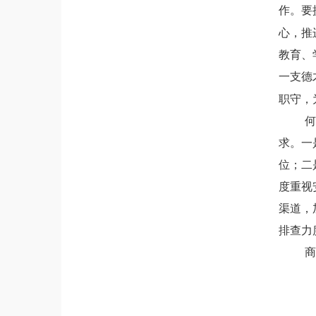
作。要
心，推
教育、
一支德
职守，
何
求。一
位；二
度重视
渠道，
排查力
商