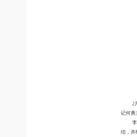
2
记何勇
李
结，并