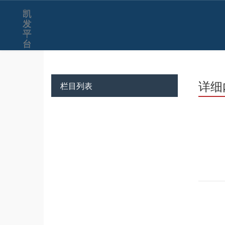
凯
发
平
台
详细
栏目列表