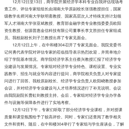
12月12日至13日，商学院开展经济学本科专业自我评估现场考
查工作。评估专家组组长由湖南大学原副校长张强教授担任，国家
级教学名师河南大学耿明斋教授、国家高层次人才特殊支持计划领
军人才湖南大学张亚斌教授、教育部金融学类专业教指委委员欧阳
资生教授、创源普惠金信科技有限公司董事长李文胜担任专家组成
员。我校副校长刘子兰教授出席了专家见面会。
12月12日上午，在中和楼304召开了专家见面会。我院党委书
记何勇代表学院对评估专家的莅临指导表示热烈欢迎，并简单地介
绍了学院基本情况。商学院经济学系主任蔡兴教授汇报了经济学专
业建设与发展情况。专家组对经济学专业特色、课程设置、专业实
践教学、招生与就业等内容进行提问，商学院相关负责人对专家提
问进行了回答。我校原副校长、经济学专业负责人欧阳峣教授参加
会议，并对经济学专业建设与人才培养情况进行了补充说明。会议
由我院副院长曹虹剑教授主持。会后，专家组对经济学专业办学条
件与设施等保障条件进行了实地考察。
12月12日下午，专家们听取了部分经济学专业课程，并对授课
质量和课堂氛围给予了较高评价。同时，专家们还查阅了教学相关
文件和资料。随后，在中和楼304举行了专家组与学生座谈会，了解