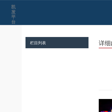
凯
发
平
台
详细
栏目列表