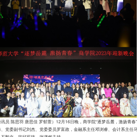
通讯员 陈思羽 唐思佳 罗郁萱）12月16日晚，商学院“逐梦岳麓，激扬
勇、党委副书记刘杰、党委委员罗富政，金融系主任邓浏睿、会计系主任
、石毅文、宋邱薪玮、张潇然主持。