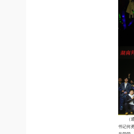
（
书记何
吴荣荣