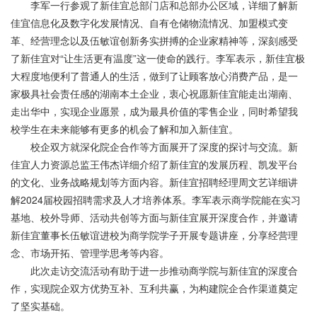
李军一行参观了新佳宜总部门店和总部办公区域，详细了解新
佳宜信息化及数字化发展情况、自有仓储物流情况、加盟模式变
革、经营理念以及伍敏谊创新务实拼搏的企业家精神等，深刻感受
了新佳宜对“让生活更有温度”这一使命的践行。李军表示，新佳宜极
大程度地便利了普通人的生活，做到了让顾客放心消费产品，是一
家极具社会责任感的湖南本土企业，衷心祝愿新佳宜能走出湖南、
走出华中，实现企业愿景，成为最具价值的零售企业，同时希望我
校学生在未来能够有更多的机会了解和加入新佳宜。
校企双方就深化院企合作等方面展开了深度的探讨与交流。新
佳宜人力资源总监王伟杰详细介绍了新佳宜的发展历程、凯发平台
的文化、业务战略规划等方面内容。新佳宜招聘经理周文艺详细讲
解2024届校园招聘需求及人才培养体系。李军表示商学院能在实习
基地、校外导师、活动共创等方面与新佳宜展开深度合作，并邀请
新佳宜董事长伍敏谊进校为商学院学子开展专题讲座，分享经营理
念、市场开拓、管理学思考等内容。
此次走访交流活动有助于进一步推动商学院与新佳宜的深度合
作，实现院企双方优势互补、互利共赢，为构建院企合作渠道奠定
了坚实基础。