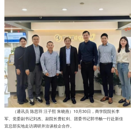
（通讯员 陈思羽 汪子熙 朱晓燕）10月30日，商学院院长李
军、党委副书记刘杰、副院长曹虹剑、团委书记郭书畅一行赴新佳
宜总部实地走访调研并洽谈校企合作。