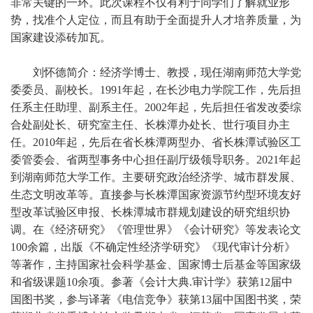
非常关键的一环。此次课程不仅有利于同学们了解就业形
势，找准个人定位，而且有助于全面提升人才培养质量，为
国家建设添砖加瓦。
刘怀德简介：经济学博士、教授，现任湖南师范大学党
委委员、副校长。
1991年起，在长沙电力学院工作，
先后担
任系主任助理、副系主任。
2002年起，先后担任省发改委综
合处副处长、研究室主任、长株潭办处长、世行项目办主
任。2010年起，先后在省长株潭两型办、省长株潭试验区工
委管委会、省两型事务中心担任副厅级领导职务。2021年起
到湖南师范大学工作。主要研究政治经济学、城市群发展、
生态文明改革等。直接参与长株潭国家资源节约型环境友好
型改革试验区申报、长株潭城市群规划建设的研究组织协
调。在《经济研究》《管理世界》《会计研究》等发表论文
100余篇，出版《不确定性经济学研究》《现代审计分析》
等著作，主持国家社会科学基金、国家博士后基金等国家级
和省级课题10余项。参著《会计大典.审计学》获第12届中
国图书奖，参与译著《电信竞争》获第13届中国图书奖，荣