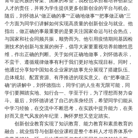
青年是民族的脊梁、国家的希望，我校也承担着培养创新型
人才的责任，并将为学生提供更多创新创业的平台与机会。
随后，
刘怀德从
“做正确的事”“正确地做事”“把事做正确”三
个方面为同学们讲解如何实现高质量的创新创业与就业。他
指出，做正确的事最重要的是要关注国家命运与社会热点，
与国家和社会同频共振，顺势而为。他引用疫情期间基因检
测技术的创新与发展的例子，倡导大家要重视培养前瞻性思
维，作出正确的判断。关于如何正确地做事，刘怀德表示，
不蛮干、遵循规律做事有利于我们更好地实现目标。同时，
他通过分享知中国知名企业家的故事充分展现了搭建队伍、
总体规划、配置资源、有序推进的现实意义。在“把事做正
确”的讲解中，刘怀德指出，同学们的人生有无限可能，同
学们要脚踏实地、知行合一、学至于行，为了理想而努力奋
斗。最后，刘怀德讲述了自己的亲身经历，希望同学们能从
中学习经验，在交流中不断思考，在实践中提升能力，在美
好而又意气风发的年纪里，胸怀梦想又坚定踏实。
创新创业教育实现了知识教育、能力教育和素质教育的
融合，就业指导与创新创业课程是整个本科人才培养体系中