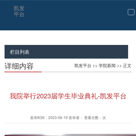
凯发
平台
切
换
导
航
栏目列表
详细内容
凯发平台
>>
学院新闻
>> 正文
我院举行2023届学生毕业典礼-凯发平台
发布时间：2023-06-19 发布者： 查看次数：次