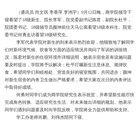
（通讯员 尚文琪 李香萍 李鸿宇）9月12日晚，商学院领导下
寝看望了18级新生。院长李军，院党委副书记陈君，副院长杜平，
院团委书记、18级辅导员颜坤前往天马公寓看望18级本科生。院党
委书记何勇走访看望18级研究生。
李军代表学院对新生的到来表示热烈欢迎，他细致地了解同学
们对新环境气候、饮食等方面的适应情况并询问了军训的训练情
况；陈君对新生的住宿环境作详细说明，她表示宿舍若有设施问题
要及时提出，学院将予以解决；杜平叮嘱新生注意休息、规律饮
食，希望同学们和睦相处、营造良好的寝室氛围，共同进步；颜坤
对新生宿舍的内务卫生做出严格要求，希望大家在次日的内务评比
中取得好成绩。
何勇对同学们成为商学院研究生表示祝贺，并希望新生能尽快
完成角色转换、适应研究生生活、对未来做出详细的规划。他表示
同学们遇到问题要及时向学院反映，学院将全力提供帮助和支持。
学工办老师肖鹏、刘伟杰陪同下寝。