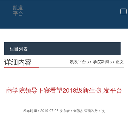
凯发
平台
切
换
导
航
栏目列表
详细内容
凯发平台
>>
学院新闻
>> 正文
商学院领导下寝看望2018级新生-凯发平台
发布时间：2019-07-06 发布者：刘伟杰 查看次数：次