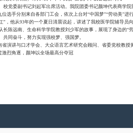
。
校党委副书记刘起军出席活动
。我
院团委书记颜坤代表商学院
九位选手
分别
来自各部门工会
，
依次上台对
“中国梦”“劳动美”
红
”，他从93年的一个夏日清晨说起，讲述了我校医学院辅导员
队长陈远南、生命科学学院教授刘少军的故事，展现了身边的“劳动
、共同奋斗，努力实现强校梦、强国梦。
南省演讲与口才学会、大众语言艺术研究会顾问、省委党校教授
过激烈角逐，颜坤以全场最高分夺冠