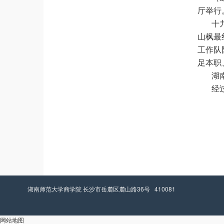
厅举行
十
山枫最
工作队
足本职
湖
经
湖南师范大学商学院 长沙市岳麓区麓山路36号 410081
网站地图