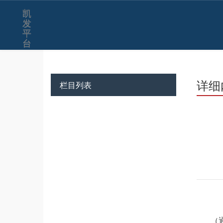
凯
发
平
台
详细
栏目列表
（