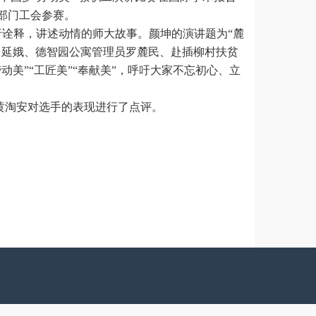
部门工会参赛
。
进行诠释，讲述动情的师大故事。
颜坤的演讲题为
“
麓
向延娥、德智园公寓管理员罗麓民、赴插柳村扶贫
美”“工匠美”“奉献美”，呼吁大家不忘初心、立
黄淘安对选手的表现进行了点评。