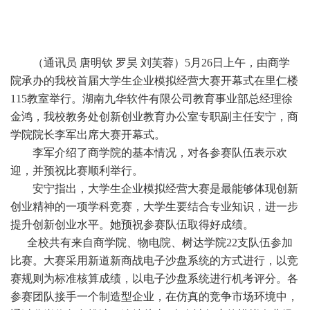
（通讯员
唐明钦
罗昊
刘芙蓉）
5月26日
上午
，
由商学
院承办的我校首届大学生
企业模拟经营
大赛
开幕式
在
里
仁楼
115教室举行。
湖南九华软件有限公司教育事业部总经理徐
金鸿
，我校
教务处创新创业教育办公室专职副主任安宁，
商
学院院长李军
出席大赛开幕式
。
李军
介绍了商学院的基本情况，
对
各参赛队伍
表示欢
迎，
并预祝比赛顺利举行。
安宁
指出，大学生企业模拟经营大赛是最能够体现创新
创业精神的一项学科竞赛，大学生
要结合专业知识
，
进一步
提升创新创业水平
。她
预祝
参赛队伍
取得好成绩。
全校
共有
来自商学院、物电院、树达学院
22
支队伍
参加
比赛
。
大赛
采用新道新商战电子沙盘系统的方式进行，以竞
赛规则为标准核算成绩，以电子沙盘系统进行机考评分。各
参赛团队接手一个制造型企业，在仿真的竞争市场环境中，