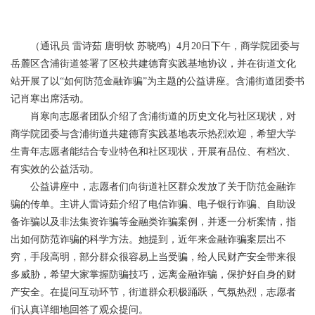
（通讯员 雷诗茹 唐明钦 苏晓鸣）4月20日下午，商学院团委与
岳麓区含浦街道签署了区校共建德育实践基地协议，并在街道文化
站开展了以“如何防范金融诈骗”为主题的公益讲座。含浦街道团委书
记肖寒出席活动。
肖寒向志愿者团队介绍了含浦街道的历史文化
与
社区现状，对
商学院团委与含浦街道共建德育实践基地表示热烈欢迎，希望大学
生青年志愿者能结合专业特色和社区现状，开展有品位、有档次、
有实效的公益活动。
公益讲座中，志愿者们向街道社区群众发放了关于防范金融诈
骗的传单。主讲人雷诗茹介绍了电信诈骗
、
电子银行诈骗
、
自助设
备诈骗以及非法集资诈骗等金融类诈骗案例，并逐一分析案情，指
出如何防范诈骗的科学方法。她提到，近年来金融诈骗案层出不
穷，手段高明，部分群众很容易上当受骗，给人民财产安全带来很
多威胁，希望大家掌握防骗技巧，远离金融诈骗，保护好自身的财
产安全。在提问互动环节，街道群众积极踊跃，气氛热烈，志愿者
们认真详细地回答了观众提问。