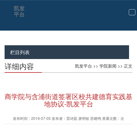
凯发
平台
切
换
导
航
栏目列表
详细内容
凯发平台
>>
学院新闻
>> 正文
商学院与含浦街道签署区校共建德育实践基
地协议-凯发平台
发布时间：2019-07-05 发布者：雷诗茹 唐明钦 苏晓鸣 查看次数：次