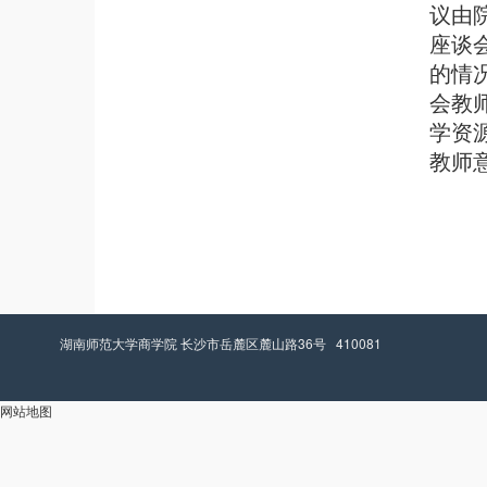
议由
座谈
的情
会教
学资
教师
湖南师范大学商学院 长沙市岳麓区麓山路36号 410081
网站地图