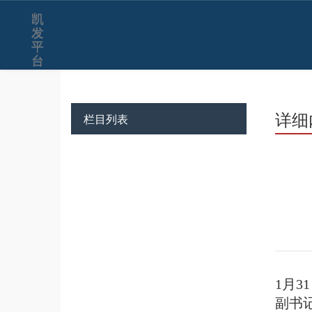
凯
发
平
台
详细
栏目列表
1月
副书