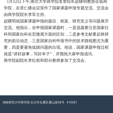
1月
12
日下午,南京大学商学院名誉院长赵曙明教授莅临商
学院，在里仁楼会议室作了国家课题申报专题交流。交流会
由商学院院长李军主持。
赵曙明
就国家课题申报
的题目、框架、研究意义等问题展开
交流
。
他指出，在申报国家课题时，一是
选题
要注意
国家社
科
和
国家自科
在宏微观方面的区别，二是参考文献要
反映研
究的前沿动态
，三是
国家自科申报书中的技术路线图尤为重
要
，四是要
避免低级问题的出现。他
说，
国家课题申报过程
就是
“讲好故事，写好本子”，
并预祝大家
申报成功。
商学院副院长李红权和部分教师参加了交流会。
湖南师范大学商学院 长沙市岳麓区麓山路36号 410081