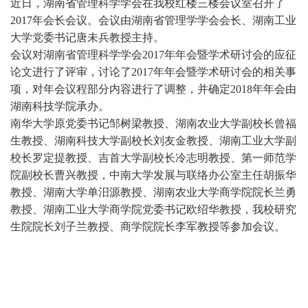
近日，湖南省管理科学学会在我校红楼三楼会议室召开了
2017年会长会议。会议由湖南省管理学学会会长、湖南工业
大学党委书记唐未兵教授主持。
会议对
湖南省管理科学学会
2017年年会暨学术研讨会的应征
论文进行了评审
，
讨论了
2017年年会暨学术研讨会的相关事
项，对年会议程部分内容进行了调整
，并确定
2018年年会
由
湖南科技学院
承办
。
南华大学原党委书记邹树梁教授、湖南农业大学副校长曾福
生教授、湖南科技大学副校长刘友金教授、湖南工业大学副
校长罗定提教授、吉首大学副校长冷志明教授、第一师范学
院副校长曹兴教授
，
中南大学发展与联络办公室主任胡振华
教授、湖南大学单汨源教授
、
湖南农业大学商学院院
长兰勇
教授、湖南工业大学商学院党委书记欧绍华教授
，我校研究
生院院长刘子兰
教授
、商学院院长李军教授
等
参加
会议。