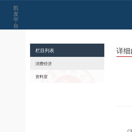
凯
发
平
台
详细
栏目列表
消费经济
资料室
《