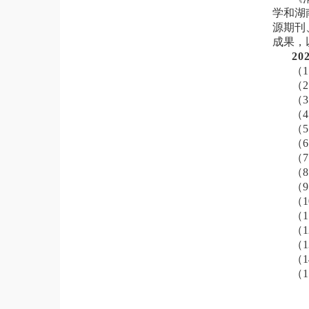
学和湖
源期刊
成果，
20
（
（
（
（
（
（
（
（
（
（
（
（
（
（
（