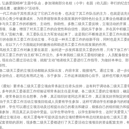
，弘扬爱国精神”主题中队会，参加湖南部分名校（小学）名园（幼儿园）举行的纪念世
动感岳麓，健康附小”活动等。
代工作由于其性质决定了它的工作任务，也决定了其工作队伍的主力，也就是说充分发
面关心青少年健康成长，为培养德智体美全面发展的中国特色社会主义事业合格建设
参与关工委工作的积极性、主动性、协助性。多数二级关工委反映，立项活动的开展
强项、乐趣，增强了对关工委工作的自觉性和自信性，因此乐于参加，并在其中积极工作
关爱育人”贡献力量。关工委队伍主力军发动起来了，这是我们不断推进关工委工作向前
的创新关工委工作活动立项，不仅是一种关工委工作的创新手段，同时也是关工委的
践，在以下八个方面能起到积极推动和助进关工委工作向前发展的作用。
校关工委工作对象主要在基层，如何进一步发挥基层关工委的作用，只有下放工作“
层关工委工作的“自主权”和工作活力。多年来我校二级关工委组织健全，人员配备较全
，现在自己通过活动立项，就能“主动”地请校关工委进行工作指导。为做好本单位、
新性。
二级关工委的立项活动都能从实际出发，内容丰富，能接地气。通过立项，进一步体
专业特点，老同志有用武之地，乐于参加，工作起来就能得心应手。这样也可极大地调
通知》要求各二级关工委立项由常务副主任牵头挂帅，这有利于调动各二级关工委常
，多年的关工委基层工作经验证明常务副主任是关键。各二级关工委的立项项目，确
用，使常务副主任去想事、办事，真正组织好老同志开展工作，真正落实好所制定的
于关工委工作活动立项项目组成人员要有学生参加，这样可调动学生积极参与的积极
这样，学生可以通过立项活动及过程提出自己的看法和建议，煅炼自己的组织能力和
极参加，而且真正从活动中受益。以学生带动学生，以学生影响学生，达到“关爱育人”
过立项活动，校关工委每年可提供适当的立项经费和年终总结奖励金给二级关工委，
配套资助的原则，现多数二级关工委都进行了关工委活动立项项目的资金配套支持，
题。