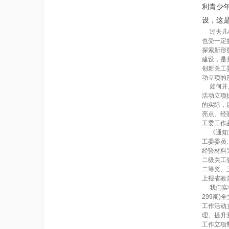
利青少
设，这
过去几年
也受一定
探索新形
建设，是
创新关工
动立项的
如何开展
活动立项
的实际，
亮点、经
工委工作
《通知》
工委委员
经验材料
二级关工
二等奖、
上报省教
我们实行
299期
工作活动
理、提升
工作立项