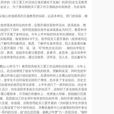
所作的《关工委工作活动立项关键在于实施》的讲话(全文见教育
工作会议上，为了推动我校关工委工作立项稳步向前推进，为全省高
义核心价值观系列主题教育的实际，以及本单位、部门的实际，都
极发挥退休老同志的作用，定期开展扶贫助学活动，联系校友，整
续进行了四年，现学院贫困生奖学金保底基金为50万。教育科学
导下开展了多种活动。今年上半年组织56名学生调研组，写出了
实验课题，每项资助4-6千元。医学院关工委开展的《发挥老同志
员了解培养对象情况，熟悉、了解学生基本情况，找入党发展对象
工委开展的《“听、说、读、写”特色文化活动》，能结合学院主
经历，教育、鼓励学生要注重思维，多看书，多思考，提出培养学
充分发挥老同志余热，通过话德育、话学业、话人生、话志趣等与
麓山·心怀天下》教育部高校关工委工作品牌的后续项目，今年上
和义。此活动增强了校友与学院的联系、理解和友谊，同时也使学
岳麓山环保公益行动比较突出，在课余时间上岳麓山拾垃圾并进行
察，使学生不仅环保意识得到了增强，也丰富了专业知识。历史文
是由退休的老同志举办讲座，上半年进行了一系列的活动，结合专
休人员少，但在该院常务副主任的动员下，还组织了多名校机关退休
，暖心暖群体，引导她们积极向上，传授做人经验，鼓励她们完善
党建、思想政治工作全局中发挥老同志的作用，组织开展“感恩心连
人生观、价值观。后勤管理处关工委开展的《为特困大学生开辟生
生公寓设置了50个助学岗位，另餐饮服务中心从微薄的利润中拿出
一系列的活动，如“勿忘忠烈魂，扬帆少年梦”六一庆祝活动，“缅怀