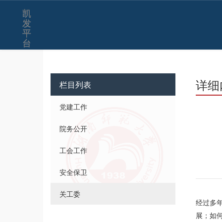
凯
发
平
台
详细
栏目列表
党建工作
院务公开
工会工作
安全保卫
关工委
经过多
展；如