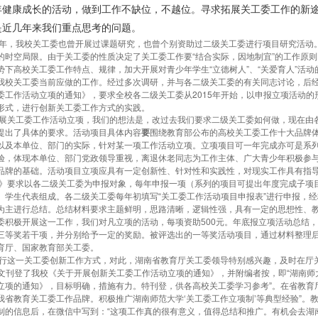
年健康成长的活动，做到工作不缺位，不越位。寻求拓展关工委工作的新
是近几年来我们重点思考的问题。
，我校关工委也曾开展过课题研究，也曾个别资助过二级关工委进行项目研究活动。
的时空局限。由于关工委的性质决定了关工委工作要“结合实际，因地制宜”的工作原
势下高校关工委工作特点、规律，加大开展对青少年学生“立德树人”、“关爱育人”活
我校关工委当前应做的工作。经过多次调研，并与各二级关工委的有关同志讨论，后经
委工作活动立项的通知》，要求全校各二级关工委从2015年开始，以申报立项活动
形式，进行创新关工委工作方式的实践。
关工委工作活动立项，我们的想法是，改过去我们要求二级关工委如何做，现在由各
提出了具体的要求。活动项目具体内容
要
围绕教育部公布的高校关工委工作十大品牌
以及本单位、部门的实际，针对某一项工作活动立项。立项项目可一年完成亦可是系
验，体现本单位、部门党政领导重视，离退休老同志为工作主体、广大青少年积极参
品牌的基础。活动项目立项应具有一定创新性、针对性和实践性，对现实工作具有指
要求以各二级关工委为申报对象，每年申报一项（系列的项目可提出年度完成子项目
、学生代表组成。各二级关工委每年初填写“关工委工作活动项目申报表”进行申报，
为主进行总结。总结材料要求主题鲜明，思路清晰，逻辑性强，具有一定的思想性、教
委积极开展这一工作，我们对凡立项的活动，每项资助500元。年底报立项活动总结
三等奖若干项，并分别给予一定的奖励。被评选出的一等奖活动项目，通过材料整理
育厅、国家教育部关工委。
这一关工委创新工作方式，对此，湖南省教育厅关工委领导特别感兴趣，及时在厅关工委
)全文刊登了我校《关于开展创新关工委工作活动立项的通知》，并附编者按，即“湖南
立项的通知》，目标明确，措施有力。特刊登，供各高校关工委学习参考”。在省教育厅关
我省教育关工委工作品牌。积极推广湖南师范大学‘关工委工作立项制’等典型经验”。教
制的信息后，在微信中写到：“这项工作真的很有意义，值得总结和推广。有机会去湖南调