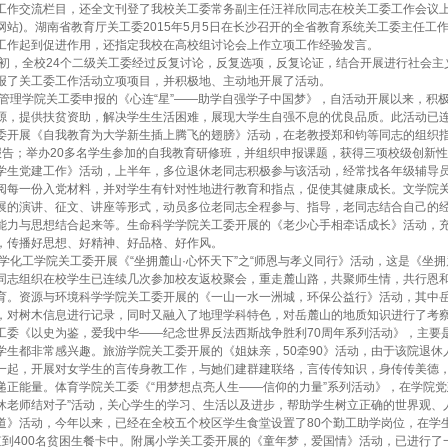
工作交流栏目，还全文刊登了我校关工委常务副主任汪祥欣同志在校关工委工作会议上
网站)。湖南省教育厅关工委2015年5月5日在长沙召开的全省教育系统关工委主任
工作起到促进作用，还指定我校在高校组讨论会上作立项工作经验发言。
，全校24个二级关工委经过反复讨论，反复选项，反复论证，结合开展进行社会主
报了关工委工作活动立项项目，并积极地、主动地开展了活动。
理学院关工委申报的《心连“星”——助学自强学子中国梦》，自活动开展以来，积
源，提供扶贫资助，解决学生生活困难，展现大学生自强不息的优良品质。此活动已连
委开展《自我教育为大学新生插上腾飞的翅膀》活动，在老教授郑和钧等同志的组织指
报告；举办20多名学生参加的自我教育研修班，并组织申报课题，获得三项校级创新性
学生党建工作》活动，上半年，多位退休老同志积极参与该活动，经常找各年级辅导
阅每一份入党材料，并对学生有针对性地进行教育和指点，促使其健康成长。文学院关
展的演讲、征文、讲座等形式，动员多位老同志全程参与、指导，老同志结合自己的
能力与思想结合起来等。生命科学学院关工委开展的《老少心手相牵话成长》活动，
，传播好思想、好精神、好品格、好作风。
化工学院关工委开展《“坐拥麓山·心怀天下”之“师恩与孝义同行》活动，这是《坐拥
同志组织在校学生已连续几次参加校友返校聚会，重走麓山路，共聚师生情，共行恩
育。资源与环境科学学院关工委开展的《一山一水一洲城，环保公益行》活动，其中
，对树木信息进行记录，同时又融入了地理学科特色，对岳麓山的地质知识进行了考
工委《以史为鉴，爱我中华——纪念世界反法西斯战争胜利70周年系列活动》，主要
学生都非常感兴趣。旅游学院关工委开展的《姐妹亲，50牵90》活动，由于该院退
一起，开展对女学生的言传身教工作，与她们建群建联络，言传传知识，身传传美德
递正能量。体育学院关工委《“用梦想点亮人生——信仰的力量”系列活动》，在学院
休老师结对子”活动，关心学生的学习、生活以及进步，帮助学生树立正确的世界观、
道》活动，今年以来，已经在全校五个校区学生食堂设置了80个勤工助学岗位，在学
值到400名贫困生餐卡中。附属小学关工委开展的《童年梦，爱国情》活动，已进行了