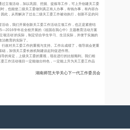
过立项活动，加以巩固、挖掘、提炼等工作，可上升创建关工委
同时，也能使二级关工委做到真正有人办事，有钱办事，有内容办
，因此，从而解决了过去二级关工委工作被动执行，创新不足的问
活动，我们开展创新关工委工作活动立项工作，也正是紧密结
5—2016学年在全校开展的《祖国在我心中》主题教育活动方案
工作立项活动’的实际，制定切合学生学习、生活实际，并便于实施的
政治教育的实际了。
行政对关工委工作的重视与支持。工作出成绩了，领导就会更重
作基础，加强关工委长效机制建设起到促进作用。
领导的肯定，上级关工委的重视，现在进行的比较顺利。我们相
工委工作活动项目一定能做出特色，一定能上升为关工委工作品
湖南师范大学关心下一代工作委员会