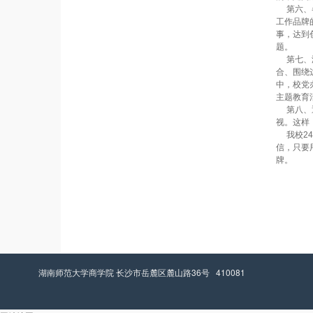
第六、各
工作品牌
事，达到
题。
第七、湖
合、围绕
中，校党
主题教育
第八、通
视。这样
我校24
信，只要
牌。
湖南师范大学商学院 长沙市岳麓区麓山路36号 410081