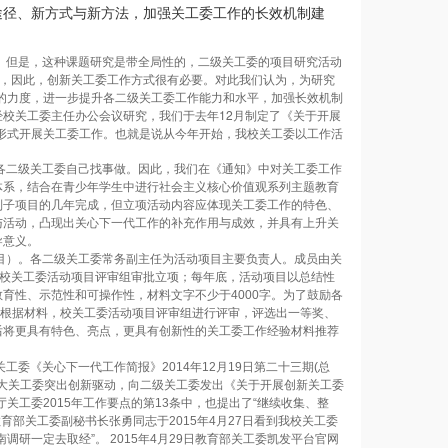
途径、新方式与新方法，加强关工委工作的长效机制建
但是，这种课题研究是带全局性的，二级关工委的项目研究活动
则，因此，创新关工委工作方式很有必要。对此我们认为，为研究
动的力度，进一步提升各二级关工委工作能力和水平，加强长效机制
校关工委主任办公会议研究，我们于去年12月制定了《关于开展
的形式开展关工委工作。也就是说从今年开始，我校关工委以工作活
二级关工委自己找事做。因此，我们在《通知》中对关工委工作
体系，结合在青少年学生中进行社会主义核心价值观系列主题教育
列子项目的几年完成，但立项活动内容应体现关工委工作的特色、
与活动，凸现出关心下一代工作的补充作用与成效，并具有上升关
导意义。
）。各二级关工委常务副主任为活动项目主要负责人。成员由关
经校关工委活动项目评审组审批立项；每年底，活动项目以总结性
育性、示范性和可操作性，材料文字不少于4000字。为了鼓励各
，根据材料，校关工委活动项目评审组进行评审，评选出一等奖、
后将更具有特色、亮点，更具有创新性的关工委工作经验材料推荐
《关心下一代工作简报》2014年12月19日第二十三期(总
师大关工委突出创新驱动，向二级关工委发出《关于开展创新关工委
工委2015年工作要点的第13条中，也提出了“继续收集、整
育部关工委副秘书长张勇同志于2015年4月27日看到我校关工委
研一定去取经”。 2015年4月29日教育部关工委凯发平台官网