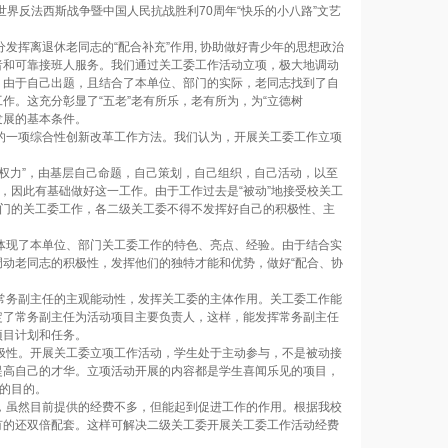
界反法西斯战争暨中国人民抗战胜利70周年“快乐的小八路”文艺
挥离退休老同志的“配合补充”作用, 协助做好青少年的思想政治
者和可靠接班人服务。我们通过关工委工作活动立项，极大地调动
，由于自己出题，且结合了本单位、部门的实际，老同志找到了自
。这充分彰显了“五老”老有所乐，老有所为，为“立德树
发展的基本条件。
一项综合性创新改革工作方法。我们认为，开展关工委工作立项
权力”，由基层自己命题，自己策划，自己组织，自己活动，以至
，因此有基础做好这一工作。由于工作过去是“被动”地接受校关工
部门的关工委工作，各二级关工委不得不发挥好自己的积极性、主
现了本单位、部门关工委工作的特色、亮点、经验。由于结合实
动老同志的积极性，发挥他们的独特才能和优势，做好“配合、协
务副主任的主观能动性，发挥关工委的主体作用。关工委工作能
定了常务副主任为活动项目主要负责人，这样，能发挥常务副主任
项目计划和任务。
性。开展关工委立项工作活动，学生处于主动参与，不是被动接
提高自己的才华。立项活动开展的内容都是学生喜闻乐见的项目，
的目的。
虽然目前提供的经费不多，但能起到促进工作的作用。根据我校
有的还双倍配套。这样可解决二级关工委开展关工委工作活动经费