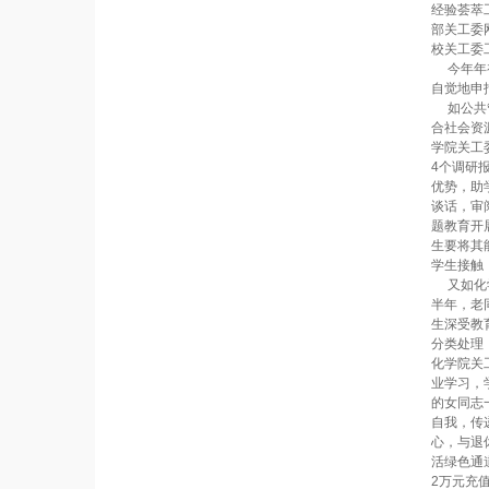
经验荟萃
部关工委
校关工委
今年年初
自觉地申
如公共管
合社会资
学院关工
4个调研
优势，助
谈话，审
题教育开
生要将其
学生接触
又如化学
半年，老
生深受教
分类处理
化学院关
业学习，
的女同志
自我，传
心，与退
活绿色通
2万元充