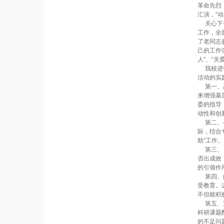
革命先烈
汇演，“
关心下一
工作，全
了老同志
己的工作
人”、“
我校进行
活动的实
第一、高
来增强基
委的指导
动性和创
第二、各
际，结合
助”工作。
第三、《
否出成效
的引领作
第四、由
受教育。
不但能积
第五、通
科研课题
的不足问