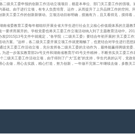
二级关工委申报的创新工作活动立项项目，都是本单位、部门关工委工作的强项。通
的基础。由于进行立项，有专人负责培育、运作，从而提升了上升品牌工作的空间。
创新关工委工作的创新新驱动。立项活动目标明确，措施有力，且又看得见，摸得着
南省委教育工委每年都组织开展全省大学生进行社会主义核心价值观体系的主题教育
这一要求而展开的。学校党委也将关工委工作立项活动纳入到了主题教育活动中。201
办发[2015]13号文件中就规定，“各学院（二级关工委）要结合年初开展的‘关工委
活动方案。”这样，各二级关工委开展立项工作就更顺畅了，也更结合对学生进行思想
过关工委工作活动立项，充分发挥各二级关工委的主动作为，最终能赢得两级党委、
，为进一步落实教育部2o号文件和湖南省教育厅45号文件精神，不断夯实关工委工
个二级关工委工作活动立项，由于得到了广大“五老”的支持，学生代表的认可，党政
用心去做，用心去实践，精心打造，努力创新，一年做不完第二年继续去做，多数关