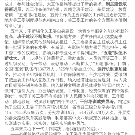
成才、参与社会治理、大宣传格局等提出了新的要求。
制度建设取
得新进展。
以工作条例为统领，以领导班子建设、基层建设、教育
培训、“五老”队伍建设、宣传工作为主要内容的工作制度逐步完善，
地方关工委制度规范也相继出台，关工委工作的各个方面基本做到
有章可循。
五年来，不断强化关工委自身建设，为青少年服务的能力有新的
提高。
班子建设不断加强。
很多地方关工委主任由现职党委副书
记、组织部长或其他领导同志担任，关工委常务副主任或执行主任
由一批退下来的有水平、有威望、有影响的地方领导同志担任，关
工委工作的权威性、影响力和专业化水平得到提升。
“五老”队伍不
断壮大。
进一步规范了注册登记、激励表彰、人员管理等工作。通
过组织发动、骨干带动、表彰推动，不断扩大了“五老”队伍。目前，
全国“五老”队伍有1367万人，较5年前增加13.9%。
运行机制更加健
全。
推动健全组织领导机制、工作保障机制，不少地方关工委做到
了把重要工作纳入党政工作日程、纳入经济社会发展规划、纳入党
建目标责任制考核体系、纳入精神文明建设总体规划的“四个纳入”，
做到了编制人员、办公场所设施、工作制度、经费保障的“四个落实
到位”，实现了关工委同有关部门和人民团体的会议联席、工作联
动、阵地联建、资源联用的“四个关联”。
干部培训成效显著。
制定实
施了全国关工委干部教育培训规划，省市县三级分别举办培训班
415、7555和5.96万次，分别培训3.9万、54.4万和370万人次。开展党
的群众路线教育实践活动，制定落实中央八项规定的具体措施，逐
步形成办实事、求实效、抓落实的良好风气。
五年来关心下一代工作实践，给我们深刻的启示：
——必须始终坚持党的领导。关工委作为党领导下的群众性工作