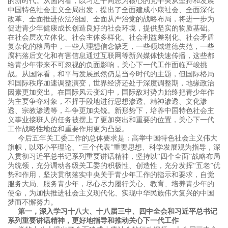
的新时代。从国内看，以习近平同志为
核心的党中央从坚持和发展
中国特色社会主义全局出发，提出了全面建成小康社会、全面深化
改革、全面推进依法治国、全面从严治党的战略布局，将进一步为
促进青少年健康成长创造良好的社会环境，提供坚实的物质基础。
在社会层次立体化、社会主体多样化、社会利益差别化、社会矛盾
复杂化的格局中，一些人理想信念缺乏，一些领域道德失范，一些
腐朽落后文化和有害信息通过互联网等新兴媒体快速传播，这些都
给青少年带来不可忽视的负面影响，关心下一代工作面临严峻挑
战。从国际看，和平与发展虽然仍是当今时代的主题，但国际格局
和国际秩序加速调整演变，世界经济还处于深度调整期，地缘政治
因素更加突出。在国际风云变幻中，国际敌对势力始终把青少年作
为主要争夺对象，不择手段地进行思想渗透、精神渗透、文化渗
透、宗教渗透等，斗争更加尖锐。新形势下，培养中国特色社会主
义事业接班人的任务被摆上了更加突出和重要的位置，关心下一代
工作战略性地位和重要作用更为凸显。
今后五年关工委工作的总体要求是：高举中国特色社会主义伟大
旗帜，以邓小平理论、“三个代表”重要思想、科学发展观为指导，深
入贯彻习近平总书记系列重要讲话精神，坚持以“四个全面”战略布局
为统领，充分调动各级关工委的积极性、创造性，充分发挥“五老”优
势和作用，坚决贯彻落实中央关于青少年工作的指示和要求，自觉
服务大局、服务青少年，尽心尽力履行关心、教育、培养青少年的
使命，为加快推进社会主义现代化、实现中华民族伟大复兴的中国
梦而不懈努力。
第一，深入学习十八大、十八届三中、四中全会和习近平总书记
系列重要讲话精神，更好地指导和推动关心下一代工作