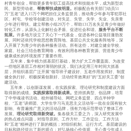
村青年创业，帮助更多青年职工提高技术和技能水平，成为新型农
民、新型劳动者。
帮教帮扶成效明显。
积极配合有关部门动员51
万“五老”进入15万个网吧担任义务监督员，推动青少年参与零犯罪社
区、村屯、学校等创建活动，对失足、失管、失学、失业、失亲青
少年进行帮扶。建立帮教小组29万个，帮助131万名失足青少年做好
转化工作，从源头上化解社会矛盾、促进社会和谐。
服务平台不断
拓展。
许多地方设立了关心下一代基金，促进各种公益项目蓬勃发
展。同时还依托学校思想教育阵地、基层公共文化服务阵地等，深
入开展了为青少年的各种服务活动。所有这些，对建立健全学校、
家庭、社会三结合教育网络，有效利用各种教育资源、营造青少年
健康成长的环境发挥了重要作用。
五年来，集中精力抓基层打基础，努力扩大工作覆盖面。为改变
一些地区基层工作相对薄弱的状况，我们决定用三年时间大抓基
层，并组织基层广泛开展“领导班子建设好、五老作用发挥好、制度
健全执行好、积极探索创新好、活动经常效果好”的“五好关工委”创
建活动。
五年来，以创新谋发展，在实践探索、理论研究和制度建设方面
取得新的成绩。
实践探索取得新成果。
坚持抓典型、创品牌，培育
了中华魂读书活动、校外辅导站、网吧义务监督、四点半钟学
校、“五老”讲师团、大学生学习马克思主义活动等一批在全国有较大
影响、有普遍推广意义的活动品牌，强有力地示范带动了整体工作
发展。
理论研究取得新突破。
集各级关工委之力，深入研究发展中
的热点难点问题，对指导原则、工作方针、工作定位、工作方法
和“五老”精神进行了新的概括；对组织机制、运行方式、基层建设的
目标和路径提出了新的观点；对弘扬核心价值观、关心青少年成人