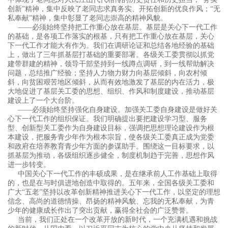
创新”精神，集中反映了老同志求真务实、开拓创新的优良作风；“无
私奉献”精神，集中彰显了老同志崇高的精神风貌。
——必须始终坚持把工作重心放在基层。基层是关心下一代工作
的基础，是各项工作落实的根基，只有把工作重心放在基层，关心
下一代工作才能大有作为。我们在调研论证和总结各地经验的基础
上，做出了三年抓基层打基础的重要部署。各级关工委贯彻以抓党
建带群建的精神，领导干部坚持到一线蹲点调研，到一线帮助解决
问题，总结推广经验；坚持人力物力财力向基层倾斜，向农村倾
斜，向贫困艰苦地区倾斜，从而有效地激发了基层的内在活力，极
大地促进了基层关工委的思想、组织、作风和制度建设，推动基层
建设上了一个大台阶。
——必须始终坚持强化自身建设。加强关工委自身建设是做好关
心下一代工作的组织保证。我们明确提出要把建设学习型、服务
型、创新型关工委作为自身建设目标，强调把思想理论建设作为根
本建设，把服务青少年作为根本宗旨，使各级关工委真正成为党委
和政府在培养教育青少年方面的参谋助手。围绕这一目标要求，以
抓基层为推动，各级组织逐步健全，制度机制趋于完善，思想作风
进一步转变。
中国关心下一代工作的丰硕成果，是在继承前人工作基础上取得
的，也是在与时俱进地创造中取得的。五年来，全国各级关工委和
广大“五老”坚持以改革创新精神推进关心下一代工作，以坚定的理想
信念、高尚的道德情操、昂扬的精神风貌、忘我的无私奉献，为青
少年的健康成长作出了突出贡献，赢得全社会的广泛赞誉。
当前，我们正处在一个改革开放的新时代，一个充满机遇和挑战