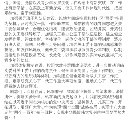
情、国情、党情以及青少年发展变化，在观念上有新突破，在工作
上有新举措，在实践上有新探索，使关工委工作体现时代性、把握
规律性、富于创造性。
加强领导班子和队伍建设。以地方四级换届和村社区“两委”换届
为契机，及时充实一批工作经验丰富、威信较高的领导同志进入关
工委领导班子，合理优化结构，建设政治坚定、团结务实、开拓创
新的关工委领导班子。加强关工委办公室干部队伍建设，建立健全
发挥作用、评优表彰、考核评价、岗位交流等干部管理制度，逐步
解决人员、编制、经费不足等问题，增强关工委干部的归属感和荣
誉感。加强作风建设，健全关工委组织联系服务青少年制度，以制
度推动作风建设常态化、长效化，以作风建设的实际成效赢得广大
青少年的信任。
加强体制机制建设。按照党建带群团建设要求，进一步推动明确
党委对关工委工作的领导责任，健全组织制度，完善工作制度，形
成强有力的组织领导体制。推动建立健全定期听取关工委工作汇
报、定期研究关心下一代工作重大事项制度。推动关心下一代工作
经费纳入财政预算。
同志们，回顾往昔，风雨兼程，铸就事业辉煌；展望未来，豪情
满怀，奏响关爱乐章。站在新的历史起点上，让我们更加紧密地团
结在以习近平同志为核心的党中央周围，凝神聚力，扎实工作，开
拓进取，引领广大青少年为实现“四个全面”战略布局，实现十八大确
定的“两个一百年”奋斗目标，实现中华民族伟大复兴的中国梦而努力
奋斗！