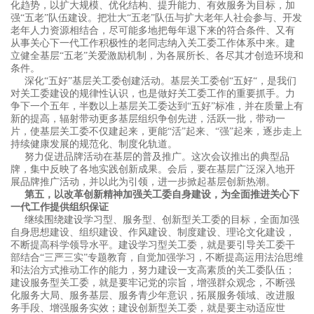
化趋势，以扩大规模、优化结构、提升能力、有效服务为目标，加
强“五老”队伍建设。把壮大“五老”队伍与扩大老年人社会参与、开发
老年人力资源相结合，尽可能多地把每年退下来的符合条件、又有
从事关心下一代工作积极性的老同志纳入关工委工作体系中来。建
立健全基层“五老”关爱激励机制，为各展所长、各尽其才创造环境和
条件。
深化“五好”基层关工委创建活动。基层关工委创“五好“，是我们
对关工委建设的规律性认识，也是做好关工委工作的重要抓手。力
争下一个五年，半数以上基层关工委达到“五好”标准，并在质量上有
新的提高，辐射带动更多基层组织争创先进，活跃一批，带动一
片，使基层关工委不仅建起来，更能“活”起来、“强”起来，逐步走上
持续健康发展的规范化、制度化轨道。
努力促进品牌活动在基层的普及推广。这次会议推出的典型品
牌，集中反映了各地实践创新成果。会后，要在基层广泛深入地开
展品牌推广活动，并以此为引领，进一步掀起基层创新热潮。
第五，以改革创新精神加强关工委自身建设，为全面推进关心下
一代工作提供组织保证
继续围绕建设学习型、服务型、创新型关工委的目标，全面加强
自身思想建设、组织建设、作风建设、制度建设、理论文化建设，
不断提高科学领导水平。建设学习型关工委，就是要引导关工委干
部结合“三严三实”专题教育，自觉加强学习，不断提高运用法治思维
和法治方式推动工作的能力，努力建设一支高素质的关工委队伍；
建设服务型关工委，就是要牢记党的宗旨，增强群众观念，不断强
化服务大局、服务基层、服务青少年意识，拓展服务领域、改进服
务手段、增强服务实效；建设创新型关工委，就是要主动适应世