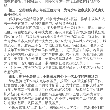
德教育途径，构建社会化、网络化青少年思想道德教育阵地新格
局。
第三，坚持服务青少年的正确方向，为青少年健康成长创造良好
条件和环境
积极参与社会治理创新，维护青少年合法权益。推动未成年人依
法平等享有发展、受保护和参与、受教育等权利。
以关爱帮教解困为重点，深入开展青少年公益服务。要加大革命
老区、贫困地区青少年帮扶力度，要认真贯彻落实“民族团结从娃娃
抓起”的方针，积极探索民族地区青少年工作的新思路、新举措。加
大青少年重点人群关爱帮扶力度，以“五失”青少年以及农村留守、城
市流动儿童、农民工子女、艾滋病致孤儿童、病残儿童、服刑人员
未成年子女等特殊青少年群体为重点，广泛开展捐资助学、春苗营
养厨房等扶贫济困项目，推广帮扶助困模式和机制，为他们提供更
直接、更实用的关爱服务。要充分发挥基金会、基金等公益平台的
酵母作用，管好用好基金，带动更多社会资源投入关心下一代事
业，让同一片蓝天下的青少年共享改革发展成果，切实感受到党和
政府的温暖。
第四，抓好基层建设，不断激发关心下一代工作的内在活力
继续坚持把工作着力点放在基层。按照中央加强党的群团工作、
把群团建设纳入党建工作的总体部署，加大对群团工作的支持保障
力度，统筹基层党群组织工作资源配置和使用，给基层关工委建设
带来新的有利条件。以巩固提高基层组织和队伍建设成果为目标，
积极探索加强基层建设的新思路、新举措，有效整合工作资源，更
好地服务基层、巩固基层、活跃基层。
不断发展壮大“五老”队伍。积极应对人口老龄化、志愿服务制度