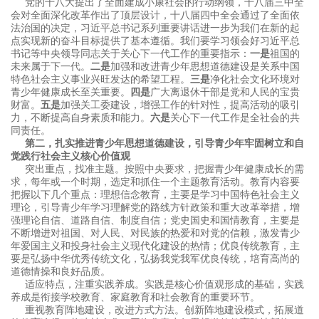
党的十八大提出了全面建成小康社会的行动纲领，十八届三中全
会对全面深化改革作出了顶层设计，十八届四中全会通过了全面依
法治国的决定，习近平总书记系列重要讲话进一步为我们在新的起
点实现新的奋斗目标提供了基本遵循。我们要学习领会好习近平总
书记等中央领导同志关于关心下一代工作的重要指示：
一是
祖国的
未来属于下一代。
二是
加强和改进青少年思想道德建设是关系中国
特色社会主义事业兴旺发达的希望工程。
三是
净化社会文化环境对
青少年健康成长至关重要。
四是
广大离退休干部是党和人民的宝贵
财富。
五是
加强关工委建设，增强工作的针对性，提高活动的吸引
力，不断提高自身素质和能力。
六是
关心下一代工作是全社会的共
同责任。
第二，扎实推进青少年思想道德建设，引导青少年牢固树立和自
觉践行社会主义核心价值观
突出重点，找准主题。按照中央要求，把握青少年健康成长的需
求，每年或一个时期，选定和抓住一个主题教育活动。教育内容要
把握以下几个重点：理想信念教育，主要是学习中国特色社会主义
理论，引导青少年学习理解党的路线方针政策和重大改革举措，增
强理论自信、道路自信、制度自信；党史国史和国情教育，主要是
不断增进对祖国、对人民、对民族的热爱和对党的信赖，激发青少
年爱国主义和投身社会主义现代化建设的热情；优良传统教育，主
要是弘扬中华优秀传统文化，弘扬我党我军优良传统，培育高尚的
道德情操和良好品质。
适应特点，注重实践养成。实践是核心价值观形成的基础，实践
养成是衔接学校教育、家庭教育和社会教育的重要环节。
重视教育阵地建设，改进方式方法。创新阵地建设模式，拓展道