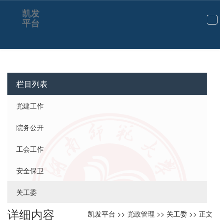
凯发
平台
切
换
导
航
栏目列表
党建工作
院务公开
工会工作
安全保卫
关工委
详细内容
凯发平台
>>
党政管理
>>
关工委
>> 正文