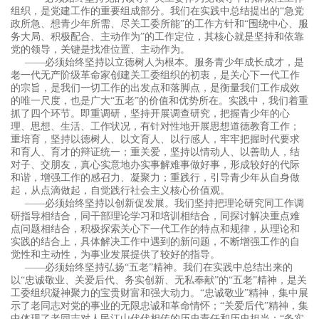
组织，是党建工作的重要组成部分。我们在实践中总结提出的“急党
政所急、想青少年所需、尽关工委所能”的工作方针和“围绕中心、服
务大局、积极配合、主动作为”的工作定位，其核心就是坚持和依靠
党的领导，关键是找准位置、主动作为。
——必须始终坚持以立德树人为根本。服务青少年成长成才，是
老一代无产阶级革命家创建关工委组织的初衷，是关心下一代工作
的宗旨，是我们一切工作的出发点和落脚点，是衡量我们工作成效
的唯一尺度，也是广大“五老”的价值和优势所在。实践中，我们着重
抓了四个环节。即重调研，坚持开展调查研究，把握青少年的心
理、思想、生活、工作状况，有针对性地开展思想道德教育工作；
重培育，坚持以德树人、以文育人、以行感人，牢牢把握时代要求
和育人、育才的辩证统一；重关爱，坚持以情动人、以善助人，结
对子、交朋友，真心实意地办实事解难事做好事，形成较好的代际
和谐，增强工作的感召力、凝聚力；重践行，引导青少年从自身做
起，从点滴做起，自觉践行社会主义核心价值观。
——必须始终坚持以创新促发展。我们坚持把理论研究同工作调
研指导相结合，同干部理论学习和培训相结合，同探讨解决重点难
点问题相结合，积极探索关心下一代工作的特点和规律，从理论和
实践的结合上，具体解决工作中遇到的新问题，不断增强工作的自
觉性和主动性，为事业发展提供了较好的指导。
——必须始终坚持弘扬“五老”精神。我们在实践中总结出来的
以“忠诚敬业、关爱后代、务实创新、无私奉献”的“五老”精神，是关
工委组织凝神聚力的宝贵财富和强大动力。“忠诚敬业”精神，集中展
示了老同志对党的事业的无限忠诚和革命情怀；“关爱后代”精神，集
中体现了老同志对人民江山代代相传的历史责任和历史担当；“务实