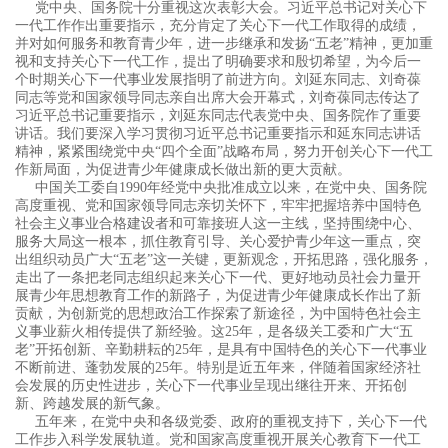
党中央、国务院十分重视这次表彰大会。习近平总书记对关心下
一代工作作出重要指示，充分肯定了关心下一代工作取得的成绩，
并对如何服务和教育青少年，进一步继承和发扬“五老”精神，更加重
视和支持关心下一代工作，提出了明确要求和殷切希望，为今后一
个时期关心下一代事业发展指明了前进方向。刘延东同志、刘奇葆
同志等党和国家领导同志亲自出席大会开幕式，刘奇葆同志传达了
习近平总书记重要指示，刘延东同志代表党中央、国务院作了重要
讲话。我们要深入学习贯彻习近平总书记重要指示和延东同志讲话
精神，紧紧围绕党中央“四个全面”战略布局，努力开创关心下一代工
作新局面，为促进青少年健康成长做出新的更大贡献。
中国关工委自1990年经党中央批准成立以来，在党中央、国务院
高度重视、党和国家领导同志亲切关怀下，牢牢把握培养中国特色
社会主义事业合格建设者和可靠接班人这一主线，坚持围绕中心、
服务大局这一根本，抓住教育引导、关心爱护青少年这一重点，突
出组织动员广大“五老”这一关键，更新观念，开拓思路，强化服务，
走出了一条把老同志组织起来关心下一代、更好地动员社会力量开
展青少年思想教育工作的新路子，为促进青少年健康成长作出了新
贡献，为创新党的思想政治工作探索了新途径，为中国特色社会主
义事业薪火相传提供了新经验。这25年，是各级关工委和广大“五
老”开拓创新、辛勤耕耘的25年，是具有中国特色的关心下一代事业
不断前进、蓬勃发展的25年。特别是近五年来，伴随着国家经济社
会发展的历史性进步，关心下一代事业呈现出继往开来、开拓创
新、跨越发展的新气象。
五年来，在党中央和各级党委、政府的重视支持下，关心下一代
工作步入科学发展轨道。党和国家高度重视开展关心教育下一代工