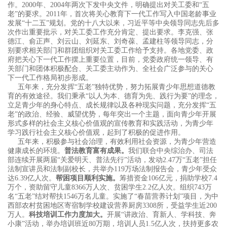
作。2000年、2004年两次下发中央文件，明确提出对关工委和“五
老”的要求。2011年，首次将关心教育下一代工作写入中国老龄事业
发展“十二五”规划。党的十八大以来，习近平等中央领导同志先后多
次作出重要批示，对关工委工作充分肯定、提出要求。李克强、张
德江、俞正声、刘云山、刘延东、刘奇葆、孟建柱等领导同志，分
别要求相关部门和群团组织对关工委工作给予支持。各地党委、政
府把关心下一代工作摆上重要位置，目前，党委政府统一领导、有
关部门和团体积极配合、关工委主动作为、全社会广泛参与的关心
下一代工作格局初步形成。
五年来，充分发挥“五老”独特优势，努力拓展青少年思想道德教
育的有效途径。我们秉承“以人为本、德育为先、践行为要”的理念，
立足青少年的身心特点、成长规律以及各种现实问题，充分发挥“五
老”的政治、经验、威望优势，每年突出一个主题，面向青少年开展
形式多样的社会主义核心价值观的宣传教育和实践活动，为青少年
学习践行社会主义核心价值观，起到了积极的促进作用。
五年来，积极参与社会治理，有效利用社会资源，为青少年营造
健康成长的环境。
普法教育富有成果。
我们联合中央综治办、司法
部连续开展两届“关爱明天、普法先行”活动，发动2.47万“五老”担任
法制宣讲员和法制副校长，共举办119万场法制报告会，青少年受众
达6.39亿人次。
帮困项目顺利实施。
筹措资金106亿元，捐助学校7.4
万个，资助留守儿童8366万人次、贫困学生2.2亿人次。组织743万
名“五老”结对帮扶1546万名儿童。实施了“春苗营养计划”项目，为中
西部农村贫困地区寄宿制学校建设营养厨房3308所，受益学生近200
万人。
科技培训工作力度加大。
开展“讲政治、育新人、学科技、奔
小康”活动，举办培训班近80万期，培训人员1.5亿人次，扶持更多农