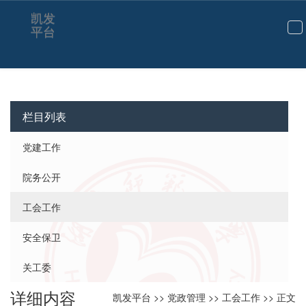
凯发
平台
切
换
导
航
栏目列表
党建工作
院务公开
工会工作
安全保卫
关工委
详细内容
凯发平台
>>
党政管理
>>
工会工作
>> 正文