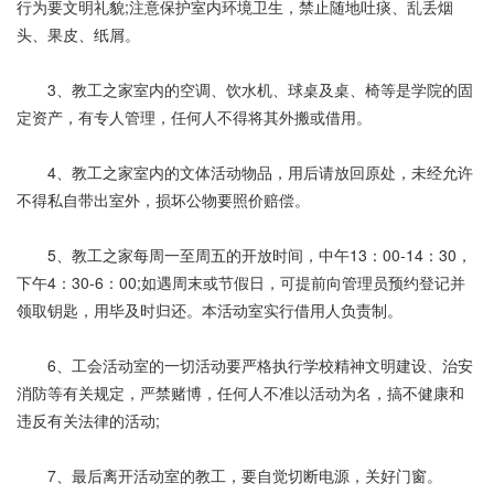
行为要文明礼貌;注意保护室内环境卫生，禁止随地吐痰、乱丢烟
头、果皮、纸屑。
3、教工之家室内的空调、饮水机、球桌及桌、椅等是学院的固
定资产，有专人管理，任何人不得将其外搬或借用。
4、教工之家室内的文体活动物品，用后请放回原处，未经允许
不得私自带出室外，损坏公物要照价赔偿。
5、教工之家每周一至周五的开放时间，中午13：00-14：30，
下午4：30-6：00;如遇周末或节假日，可提前向管理员预约登记并
领取钥匙，用毕及时归还。本活动室实行借用人负责制。
6、工会活动室的一切活动要严格执行学校精神文明建设、治安
消防等有关规定，严禁赌博，任何人不准以活动为名，搞不健康和
违反有关法律的活动;
7、最后离开活动室的教工，要自觉切断电源，关好门窗。