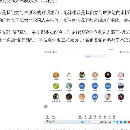
神为党和人民履好职、尽好责
。
”
律是我们党与生俱来的鲜明烙印，纪律建设是我们党与时俱进的永恒
的纪律真正成为全党同志在任何时候任何情况下都必须遵守的统一的
党支部书记牵头，各支部委员配合，理论经济学学位点党支部于
月
7
5
课一实践”党日活动，学位点
名正式党员
，
名预备党员
参与了本次
2
4
1