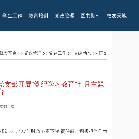
学生工作
教育培训
党政管理
图书期刊
校友天地
凯发平台
>>
党政管理
>>
党建工作
>>
党建动态
>> 正文
支部开展“党纪学习教育”七月主题
台
查看次数：次
拓进取，
以
时时放心不下
的责任感、积极担当作为
“
‘
’