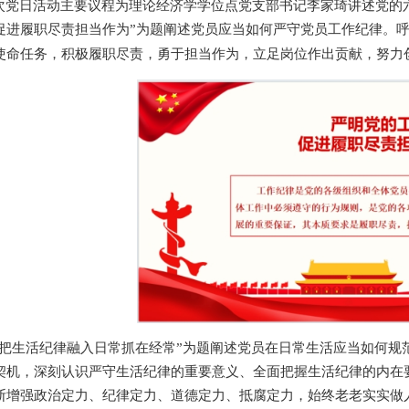
次党日活动主要议程为理论经济学学位点党支部书记李家琦讲述党的
促进履职尽责担当作为”为题阐述党员应当如何严守党员工作纪律。
使命任务，积极履职尽责，勇于担当作为，立足岗位作出贡献，努力
“把生活纪律融入日常抓在经常”为题阐述党员在日常生活应当如何规
契机，深刻认识严守生活纪律的重要意义、全面把握生活纪律的内在
断增强政治定力、纪律定力、道德定力、抵腐定力，始终老老实实做