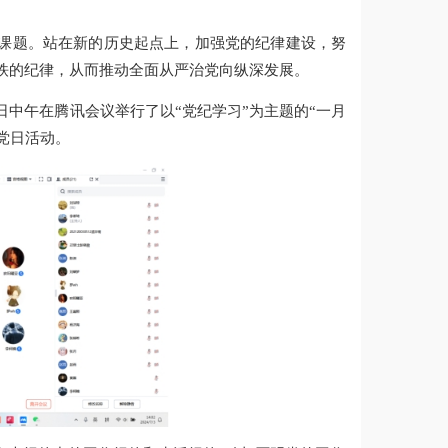
课题。站在新的历史起点上，加强党的纪律建设，努
铁的纪律，从而推动全面从严治党向纵深发展。
日中午在
腾讯会议
举行了以
“党纪学习”为主题的“一月
党日活动。