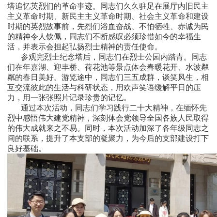
塔追忆英烈们的革命事迹。同志们久久驻足在展厅内旧民主
主义革命时期、新民主主义革命时期、社会主义革命和建设
时期的英烈故事前，先烈们浴血奋战、不怕牺牲、赤诚为民
的精神令人钦佩，同志们不断感叹必须珍惜如今的幸福生
活，并表示会担起弘扬烈士精神的责任使命。
参观完烈士纪念塔后，同志们在烈士公园内踏青。同志
们在年嘉湖、迎丰桥、荷花池等景点体会春暖花开、水波粼
粼的春日美好。游览途中，同志们三五成群，谈笑风生，相
互交流彼此的生活与科研状态，用欢声笑语缓解平日的压
力，用一张张照片记录珍贵的记忆。
通过本次活动，同志们学习践行二十大精神，在缅怀先
烈中感悟伟大建党精神，深刻体会党领导全国各族人民取得
的伟大成就来之不易。同时，本次活动加深了各年级同志之
间的联系，提升了本支部的凝聚力，为今后的
支部建设打下
良好基础。