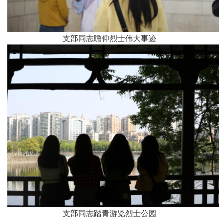
支部同志瞻仰烈士伟大事迹
支部同志踏青游览烈士公园