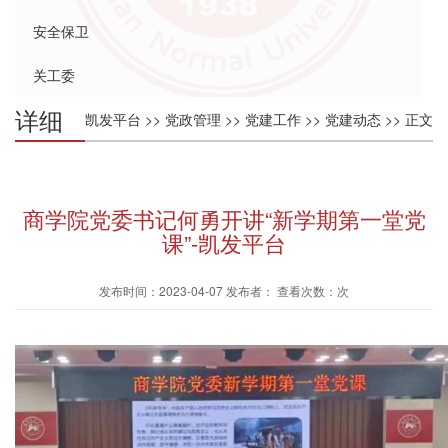
安全保卫
关工委
详细
凯发平台
>>
党政管理
>>
党建工作
>>
党建动态
>> 正文
内容
商学院党委书记何勇开讲“新学期第一堂党
课”-凯发平台
发布时间：2023-04-07 发布者： 查看次数：次